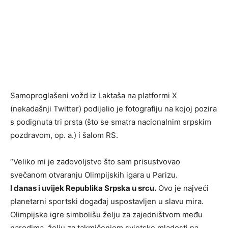
Samoproglašeni vožd iz Laktaša na platformi X
(nekadašnji Twitter) podijelio je fotografiju na kojoj pozira
s podignuta tri prsta (što se smatra nacionalnim srpskim
pozdravom, op. a.) i šalom RS.
“Veliko mi je zadovoljstvo što sam prisustvovao
svečanom otvaranju Olimpijskih igara u Parizu.
I danas i uvijek Republika Srpska u srcu.
Ovo je najveći
planetarni sportski događaj uspostavljen u slavu mira.
Olimpijske igre simbolišu želju za zajedništvom među
narodima, želju za takmičenjem svjetske mladosti na