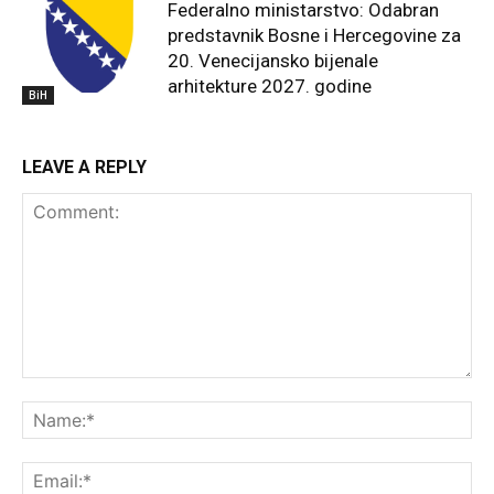
Federalno ministarstvo: Odabran
predstavnik Bosne i Hercegovine za
20. Venecijansko bijenale
arhitekture 2027. godine
BiH
LEAVE A REPLY
Comment:
Na
Ema