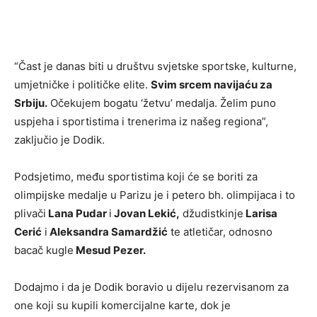
“Čast je danas biti u društvu svjetske sportske, kulturne,
umjetničke i političke elite.
Svim srcem navijaću za
Srbiju.
Očekujem bogatu ‘žetvu’ medalja. Želim puno
uspjeha i sportistima i trenerima iz našeg regiona”,
zaključio je Dodik.
Podsjetimo, među sportistima koji će se boriti za
olimpijske medalje u Parizu je i petero bh. olimpijaca i to
plivači
Lana Pudar
i
Jovan Lekić,
džudistkinje
Larisa
Cerić
i
Aleksandra Samardžić
te atletičar, odnosno
bacač kugle
Mesud Pezer.
Dodajmo i da je Dodik boravio u dijelu rezervisanom za
one koji su kupili komercijalne karte, dok je