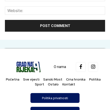
Web
O nama
Početna
Sve vijesti
Sanski Most
Crna hronika
Politika
Sport
Ostalo
Kontakt
Politika privatnosti