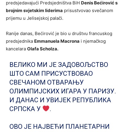
predsjedavajući Predsjedništva BiH
Denis Bećirović s
brojnim svjetskim liderima
prisustvovao svečanom
prijemu u Jelisejskoj palači.
Ranije danas, Bećirović je bio u društvu francuskog
predsjednika
Emmanuela Macrona
i njemačkog
kancelara
Olafa Scholza.
ВЕЛИКО МИ ЈЕ ЗАДОВОЉСТВО
ШТО САМ ПРИСУСТВОВАО
СВЕЧАНОМ ОТВАРАЊУ
ОЛИМПИЈСКИХ ИГАРА У ПАРИЗУ.
И ДАНАС И УВИЈЕК РЕПУБЛИКА
СРПСКА У
.
ОВО ЈЕ НАЈВЕЋИ ПЛАНЕТАРНИ