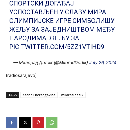
СПОРТСКИ ДОГАЂАЈ
УСПОСТАВЉЕН У СЛАВУ МИРА.
ОЛИМПИЈСКЕ ИГРЕ СИМБОЛИШУ
ЖЕЉУ ЗА ЗАЈЕДНИШТВОМ МЕЂУ
НАРОДИМА, ЖЕЉУ ЗА…
PIC.TWITTER.COM/5ZZ1VTIHD9
— Милорад Додик (@MiloradDodik)
July 26, 2024
(radiosarajevo)
TAGS
bosna i hercegovina
milorad dodik