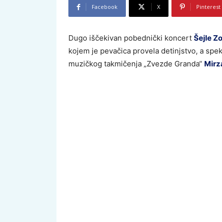
Facebook
X
Pinterest
Dugo iščekivan pobednički koncert
Šejle Z
kojem je pevačica provela detinjstvo, a spek
muzičkog takmičenja „Zvezde Granda“
Mirz