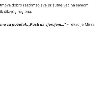
 ritmova dobro razdrmao sve prisutne već na samom
ik čitavog regiona.
emo za početak. „Pusti da vjerujem…“
– rekao je Mirza