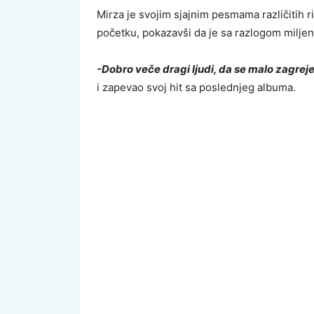
Mirza je svojim sjajnim pesmama različitih
početku, pokazavši da je sa razlogom miljen
-Dobro veče dragi ljudi, da se malo zagrej
i zapevao svoj hit sa poslednjeg albuma.