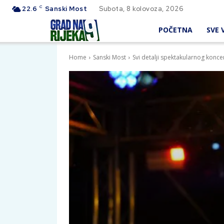
C
22.6
Sanski Most
Subota, 8 kolovoza, 2026
POČETNA
SVE V
Home
Sanski Most
Svi detalji spektakularnog konc