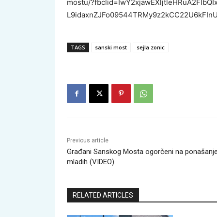
mostu/?fbclid=IwY2xjawEXljtleHRuA2Flb
L9idaxnZJFo09544TRMy9z2kCC22U6kFInU
TAGS
sanski most
sejla zonic
Previous article
Građani Sanskog Mosta ogorčeni na ponašanj
mladih (VIDEO)
RELATED ARTICLES