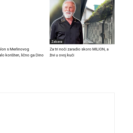
Zabava
lon s Merlinovog
Za tri noći zaradio skoro MILION, a
lo korišten, lično ga Dino
živi u ovoj kući