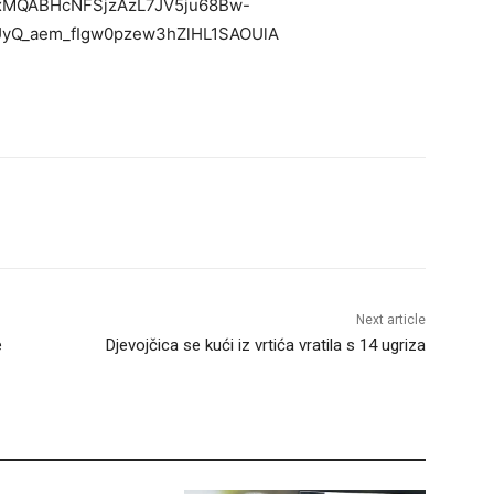
QIxMQABHcNFSjzAzL7JV5ju68Bw-
yQ_aem_fIgw0pzew3hZlHL1SAOUlA
Next article
e
Djevojčica se kući iz vrtića vratila s 14 ugriza