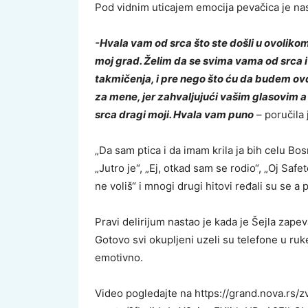
Pod vidnim uticajem emocija pevačica je na
-Hvala vam od srca što ste došli u ovolikom
moj grad. Želim da se svima vama od srca i
takmičenja, i pre nego što ću da budem ovd
za mene, jer zahvaljujući vašim glasovim a
srca dragi moji. Hvala vam puno
– poručila 
„Da sam ptica i da imam krila ja bih celu Bosnu
„Jutro je“, „Ej, otkad sam se rodio“, „Oj Safe
ne voliš“ i mnogi drugi hitovi ređali su se a 
Pravi delirijum nastao je kada je Šejla zape
Gotovo svi okupljeni uzeli su telefone u ruke
emotivno.
Video pogledajte na https://grand.nova.rs