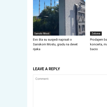
Sanski Most
Zabava
Evo šta su susjedi napisali o
Prodajem ba
Sanskom Mostu, gradu na devet
koncerta, ma
rijeka
bacio
LEAVE A REPLY