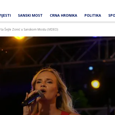
IJESTI
SANSKI MOST
CRNA HRONIKA
POLITIKA
SP
erta Šejle Zonić u Sanskom Mostu (VIDEO)