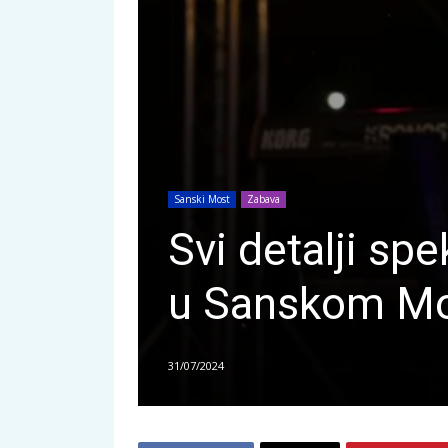
Sanski Most
Zabava
Svi detalji sp
u Sanskom Mo
31/07/2024