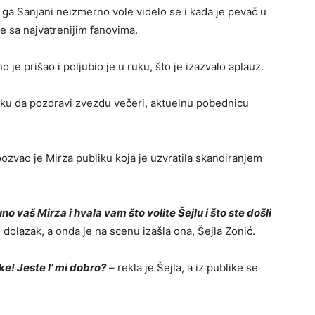
 ga Sanjani neizmerno vole videlo se i kada je pevač u
je sa najvatrenijim fanovima.
 je prišao i poljubio je u ruku, što je izazvalo aplauz.
iku da pozdravi zvezdu večeri, aktuelnu pobednicu
ozvao je Mirza publiku koja je uzvratila skandiranjem
o vaš Mirza i hvala vam što volite Šejlu i što ste došli
dolazak, a onda je na scenu izašla ona, Šejla Zonić.
ke! Jeste l’ mi dobro?
– rekla je Šejla, a iz publike se