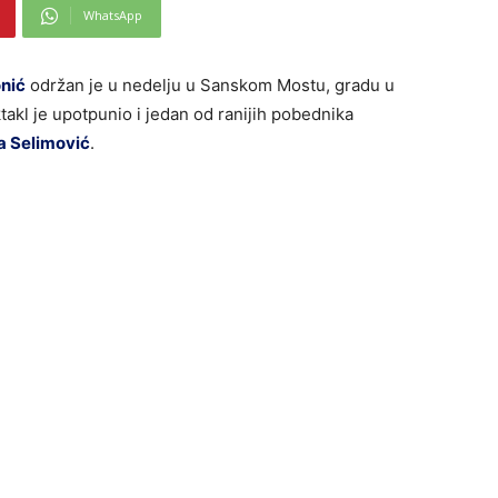
WhatsApp
onić
održan je u nedelju u Sanskom Mostu, gradu u
takl je upotpunio i jedan od ranijih pobednika
a Selimović
.