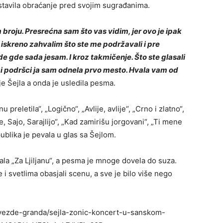
stavila obraćanje pred svojim sugrađanima.
 broju. Presrećna sam što vas vidim, jer ovo je ipak
 iskreno zahvalim što ste me podržavali i pre
e gde sada jesam. I kroz takmičenje. Što ste glasali
 i podršci ja sam odnela prvo mesto. Hvala vam od
je Šejla a onda je usledila pesma.
 preletila“, „Logično“, „Avlije, avlije“, „Crno i zlatno“,
te, Sajo, Sarajlijo“, „Kad zamirišu jorgovani“, „Ti mene
publika je pevala u glas sa Šejlom.
vala „Za Ljiljanu“, a pesma je mnoge dovela do suza.
 i svetlima obasjali scenu, a sve je bilo više nego
/zvezde-granda/sejla-zonic-koncert-u-sanskom-