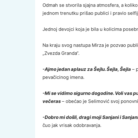
Odmah se stvorila sjajna atmosfera, a koliko
jednom trenutku prišao publici i pravio selfi
Jednoj devojci koja je bila u kolicima posebno
Na kraju svog nastupa Mirza je pozvao publ
„Zvezda Granda“.
-Ajmo jedan aplauz za Šejlu. Šejla, Šejla
– p
pevačicinog imena.
-Mi se vidimo sigurno dogodine. Voli vas pun
večeras
– obećao je Selimović svoj ponovni 
-Dobro mi došli, dragi moji Sanjani i Sanjan
čuo jak vrisak odobravanja.