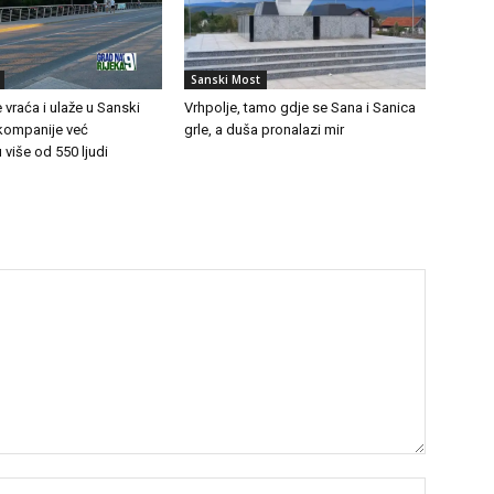
Sanski Most
 vraća i ulaže u Sanski
Vrhpolje, tamo gdje se Sana i Sanica
 kompanije već
grle, a duša pronalazi mir
 više od 550 ljudi
Name:*