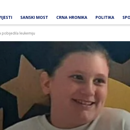
IJESTI
SANSKI MOST
CRNA HRONIKA
POLITIKA
SP
a pobijedila leukemiju