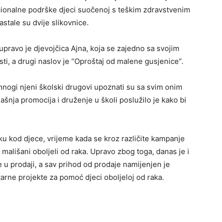
ocionalne podrške djeci suočenoj s teškim zdravstvenim
stale su dvije slikovnice.
ik upravo je djevojčica Ajna, koja se zajedno sa svojim
esti, a drugi naslov je “Oproštaj od malene gusjenice”.
mnogi njeni školski drugovi upoznati su sa svim onim
anašnja promocija i druženje u školi poslužilo je kako bi
ku kod djece, vrijeme kada se kroz različite kampanje
 mališani oboljeli od raka. Upravo zbog toga, danas je i
 u prodaji, a sav prihod od prodaje namijenjen je
arne projekte za pomoć djeci oboljeloj od raka.