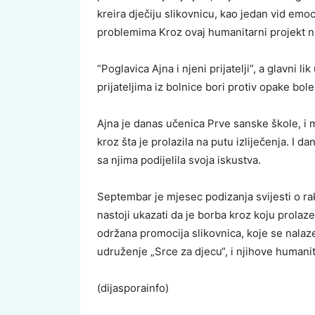
kreira dječiju slikovnicu, kao jedan vid em
problemima Kroz ovaj humanitarni projekt na
“Poglavica Ajna i njeni prijatelji”, a glavni l
prijateljima iz bolnice bori protiv opake bol
Ajna je danas učenica Prve sanske škole, i 
kroz šta je prolazila na putu izliječenja. I d
sa njima podijelila svoja iskustva.
Septembar je mjesec podizanja svijesti o ra
nastoji ukazati da je borba kroz koju prolaze
održana promocija slikovnica, koje se nalaze
udruženje „Srce za djecu“, i njihove humanit
(dijasporainfo)