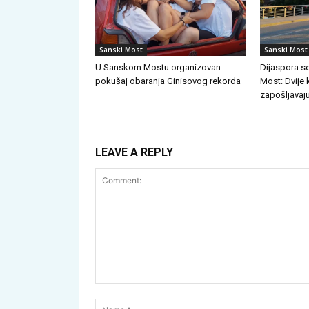
Sanski Most
Sanski Most
U Sanskom Mostu organizovan
Dijaspora se
pokušaj obaranja Ginisovog rekorda
Most: Dvije
zapošljavaju
LEAVE A REPLY
Comment: