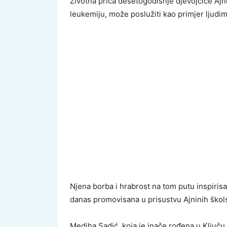
Životna priča desetogodišnje djevojčice Ajn
leukemiju, može poslužiti kao primjer ljudim
Njena borba i hrabrost na tom putu inspirisal
danas promovisana u prisustvu Ajninih škol
Mediha Sadić, koja je inače rođena u Ključu, 