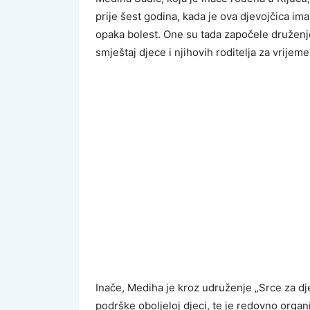
prije šest godina, kada je ova djevojčica ima
opaka bolest. One su tada započele druženje 
smještaj djece i njihovih roditelja za vrijeme
Inače, Mediha je kroz udruženje „Srce za d
podrške oboljeloj djeci, te je redovno organ