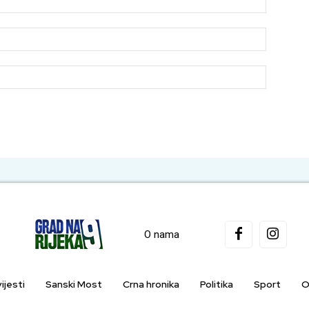
Email:*
Website:
O nama
ijesti
Sanski Most
Crna hronika
Politika
Sport
O