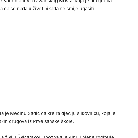
e Kahrimanović iz Sanskog Mosta, koja je pobijedila
a da se nada u život nikada ne smije ugasiti.
a je Medihu Sadić da kreira dječiju slikovnicu, koja je
skih drugova iz Prve sanske škole.
a živi u Švicarskoj, upoznala je Ajnu i njene roditelje,