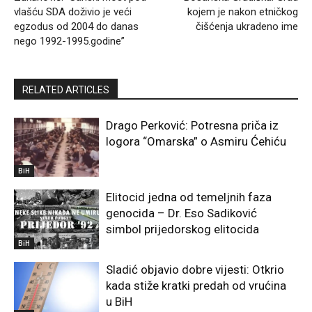
vlašću SDA doživio je veći
kojem je nakon etničkog
egzodus od 2004 do danas
čišćenja ukradeno ime
nego 1992-1995.godine”
RELATED ARTICLES
Drago Perković: Potresna priča iz
logora “Omarska” o Asmiru Ćehiću
BiH
Elitocid jedna od temeljnih faza
genocida – Dr. Eso Sadiković
simbol prijedorskog elitocida
BiH
Sladić objavio dobre vijesti: Otkrio
kada stiže kratki predah od vrućina
u BiH