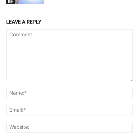
BiH
LEAVE A REPLY
Comment:
Na
Ema
Web