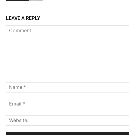
LEAVE A REPLY
Comment:
Na
Ema
Web