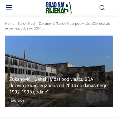
Home
Sanski Most
Zukanović: "Sanski Most pod vlašću SDA doživio
je veći egzodus od 2004...
Zukanović: “Sanski Most pod vlašću SDA
doživio je veći egzodus od 2004 do danas nego
1992-1995.godine”
16/09/2024