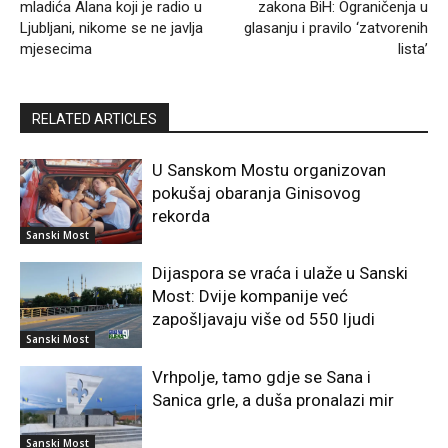
mladića Alana koji je radio u
zakona BiH: Ograničenja u
Ljubljani, nikome se ne javlja
glasanju i pravilo ‘zatvorenih
mjesecima
lista’
RELATED ARTICLES
U Sanskom Mostu organizovan
pokušaj obaranja Ginisovog
rekorda
Sanski Most
Dijaspora se vraća i ulaže u Sanski
Most: Dvije kompanije već
zapošljavaju više od 550 ljudi
Sanski Most
Vrhpolje, tamo gdje se Sana i
Sanica grle, a duša pronalazi mir
Sanski Most