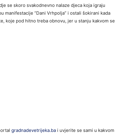
gdje se skoro svakodnevno nalaze djeca koja igraju
pu manifestacije “Dani Vrhpolja” i ostali šokirani kada
šte, koje pod hitno treba obnovu, jer u stanju kakvom se
portal
gradnadevetrijeka.ba
i uvjerite se sami u kakvom