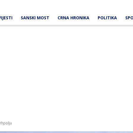
IJESTI
SANSKI MOST
CRNA HRONIKA
POLITIKA
SP
Vrhpolju