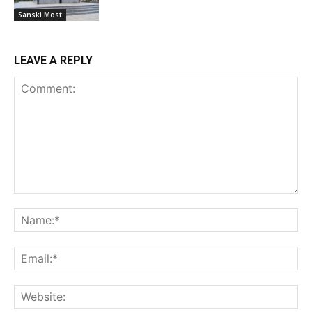
Sanski Most
LEAVE A REPLY
Comment:
Na
Ema
Web