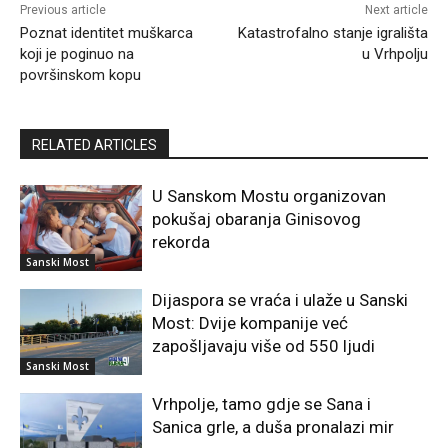
Previous article
Next article
Poznat identitet muškarca
Katastrofalno stanje igrališta
koji je poginuo na
u Vrhpolju
površinskom kopu
RELATED ARTICLES
U Sanskom Mostu organizovan
pokušaj obaranja Ginisovog
rekorda
Sanski Most
Dijaspora se vraća i ulaže u Sanski
Most: Dvije kompanije već
zapošljavaju više od 550 ljudi
Sanski Most
Vrhpolje, tamo gdje se Sana i
Sanica grle, a duša pronalazi mir