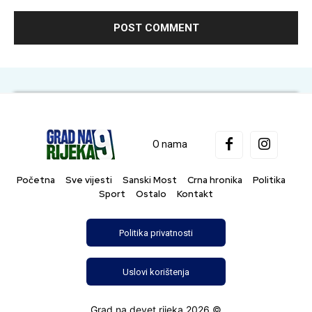
O nama
Početna
Sve vijesti
Sanski Most
Crna hronika
Politika
Sport
Ostalo
Kontakt
Politika privatnosti
Uslovi korištenja
Grad na devet rijeka 2026 ©