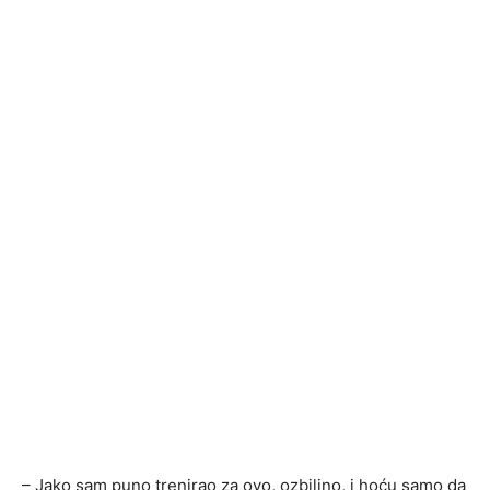
– Jako sam puno trenirao za ovo, ozbiljno, i hoću samo da