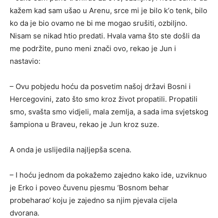
kažem kad sam ušao u Arenu, srce mi je bilo k‘o tenk, bilo
ko da je bio ovamo ne bi me mogao srušiti, ozbiljno.
Nisam se nikad htio predati. Hvala vama što ste došli da
me podržite, puno meni znači ovo, rekao je Jun i
nastavio:
– Ovu pobjedu hoću da posvetim našoj državi Bosni i
Hercegovini, zato što smo kroz život propatili. Propatili
smo, svašta smo vidjeli, mala zemlja, a sada ima svjetskog
šampiona u Braveu, rekao je Jun kroz suze.
A onda je uslijedila najljepša scena.
– I hoću jednom da pokažemo zajedno kako ide, uzviknuo
je Erko i poveo čuvenu pjesmu ‘Bosnom behar
probeharao‘ koju je zajedno sa njim pjevala cijela
dvorana.