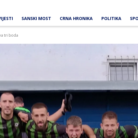
IJESTI
SANSKI MOST
CRNA HRONIKA
POLITIKA
SP
a tri boda