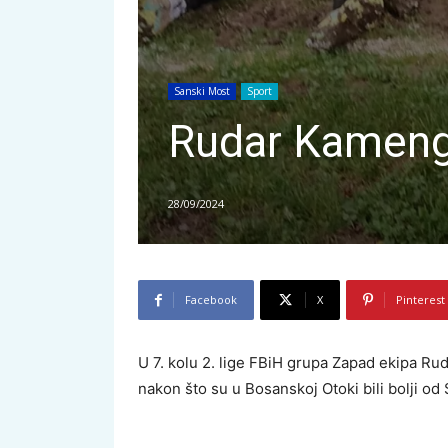
Sanski Most
Sport
Rudar Kamengr
28/09/2024
Facebook
X
Pinterest
U 7. kolu 2. lige FBiH grupa Zapad ekipa Ru
nakon što su u Bosanskoj Otoki bili bolji od