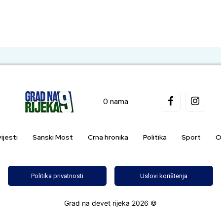
O nama
ijesti
Sanski Most
Crna hronika
Politika
Sport
O
Politika privatnosti
Uslovi korištenja
Grad na devet rijeka 2026 ©