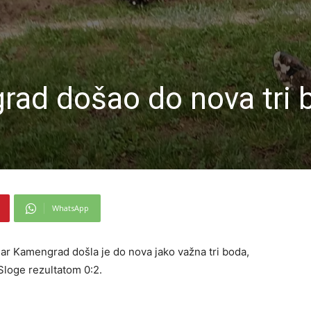
ad došao do nova tri 
WhatsApp
dar Kamengrad došla je do nova jako važna tri boda,
 Sloge rezultatom 0:2.