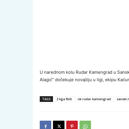
U narednom kolu Rudar Kamengrad u Sans
Alagić” dočekuje novajliju u ligi, ekipu Kaću
TAGS
2 liga fbih
nk rudar kamengrad
sanski 