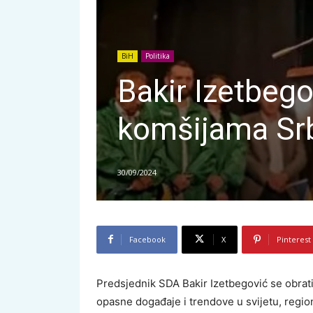
BiH
Politika
Bakir Izetbego
komšijama Sr
30/09/2024
Facebook
X
Pinterest
Predsjednik SDA Bakir Izetbegović se obrat
opasne događaje i trendove u svijetu, regionu