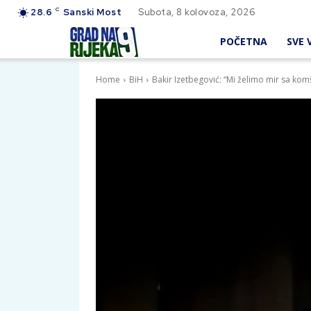
C
28.6
Sanski Most
Subota, 8 kolovoza, 2026
POČETNA
SVE V
Home
BiH
Bakir Izetbegović: “Mi želimo mir sa ko