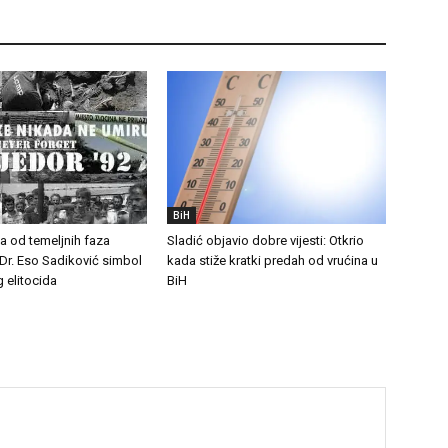
BiH
na od temeljnih faza
Sladić objavio dobre vijesti: Otkrio
Dr. Eso Sadiković simbol
kada stiže kratki predah od vrućina u
 elitocida
BiH