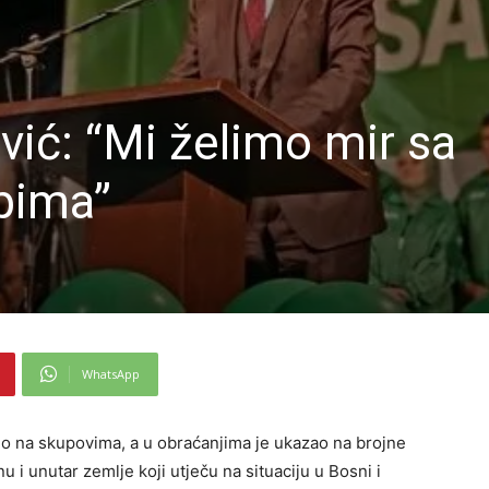
vić: “Mi želimo mir sa
bima”
WhatsApp
io na skupovima, a u obraćanjima je ukazao na brojne
 i unutar zemlje koji utječu na situaciju u Bosni i