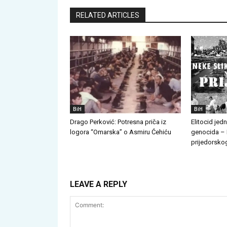
RELATED ARTICLES
BiH
BiH
Drago Perković: Potresna priča iz
Elitocid jed
logora “Omarska” o Asmiru Ćehiću
genocida – 
prijedorskog
LEAVE A REPLY