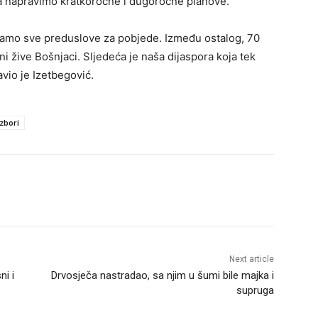
a napravimo kratkoročne i dugoročne planove.
mamo sve preduslove za pobjede. Između ostalog, 70
ni žive Bošnjaci. Sljedeća je naša dijaspora koja tek
avio je Izetbegović.
izbori
Next article
ni i
Drvosječa nastradao, sa njim u šumi bile majka i
supruga