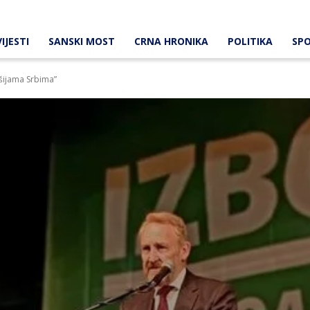
IJESTI
SANSKI MOST
CRNA HRONIKA
POLITIKA
SP
mšijama Srbima”