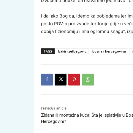
izvučemo pouke, da ostvarimo jedinstvo i d
I da, ako Bog da, idemo ka pobjedama jer i
posto PDV-a proizvode teritorije gdje u veći
dobija fizionomiju i ima ogromnu snagu”, izj
TAGS
bakir izetbegovic
bosna i hercegovina
Previous article
Zidana ili montažna kuća: Šta je isplativije u Bos
Hercegovini?