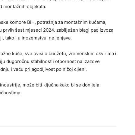
kod montažnih objekata.
nske komore BiH, potražnja za montažnim kućama,
e u prvih šest mjeseci 2024. zabilježen blagi pad izvoza
i, tako i u inozemstvu, ne jenjava.
tažne kuće, sve ovisi o budžetu, vremenskim okvirima i
ju dugoročnu stabilnost i otpornost na izazove
u i veću prilagodljivost po nižoj cijeni.
ndustrije, može biti ključna kako bi se donijela
ućnostima.