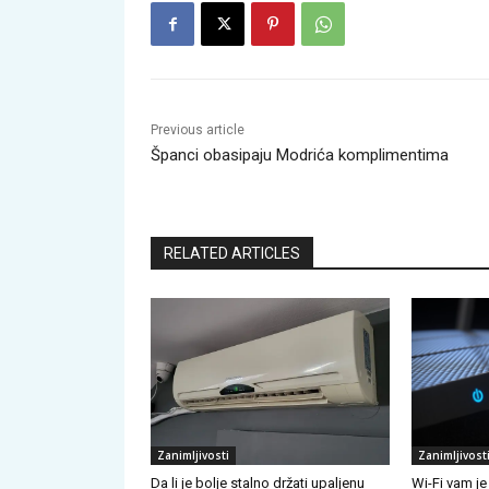
Previous article
Španci obasipaju Modrića komplimentima
RELATED ARTICLES
Zanimljivosti
Zanimljivost
Da li je bolje stalno držati upaljenu
Wi-Fi vam je