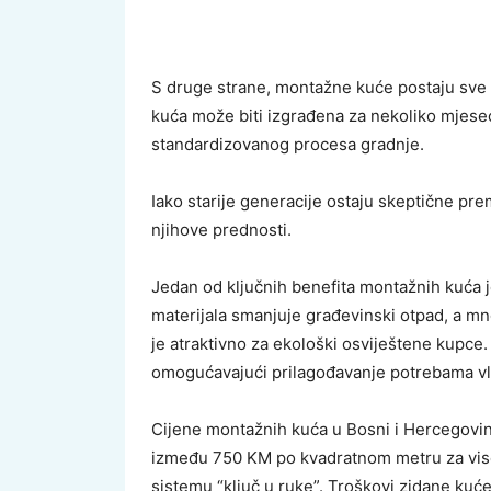
S druge strane, montažne kuće postaju sve 
kuća može biti izgrađena za nekoliko mjeseci
standardizovanog procesa gradnje.
Iako starije generacije ostaju skeptične pr
njihove prednosti.
Jedan od ključnih benefita montažnih kuća j
materijala smanjuje građevinski otpad, a mn
je atraktivno za ekološki osviještene kupce.
omogućavajući prilagođavanje potrebama vl
Cijene montažnih kuća u Bosni i Hercegovini
između 750 KM po kvadratnom metru za vis
sistemu “ključ u ruke”. Troškovi zidane kuć