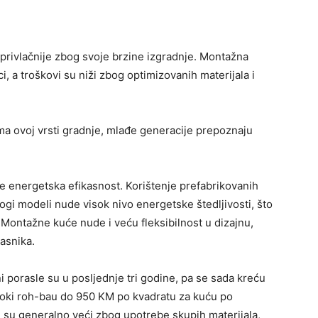
privlačnije zbog svoje brzine izgradnje. Montažna
, a troškovi su niži zbog optimizovanih materijala i
ema ovoj vrsti gradnje, mlađe generacije prepoznaju
e energetska efikasnost. Korištenje prefabrikovanih
ogi modeli nude visok nivo energetske štedljivosti, što
 Montažne kuće nude i veću fleksibilnost u dizajnu,
asnika.
 porasle su u posljednje tri godine, pa se sada kreću
oki roh-bau do 950 KM po kvadratu za kuću po
e su generalno veći zbog upotrebe skupih materijala,