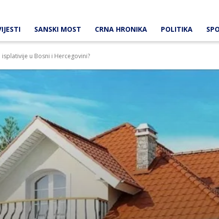
IJESTI
SANSKI MOST
CRNA HRONIKA
POLITIKA
SP
 isplativije u Bosni i Hercegovini?