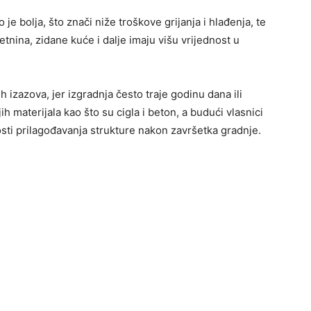
je bolja, što znači niže troškove grijanja i hlađenja, te
etnina, zidane kuće i dalje imaju višu vrijednost u
 izazova, jer izgradnja često traje godinu dana ili
h materijala kao što su cigla i beton, a budući vlasnici
ti prilagođavanja strukture nakon završetka gradnje.