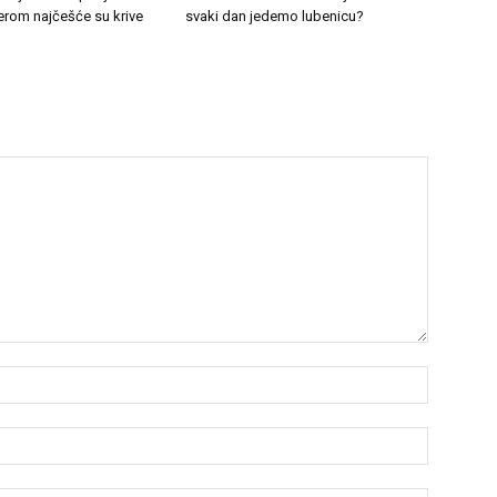
erom najčešće su krive
svaki dan jedemo lubenicu?
Name:*
Email:*