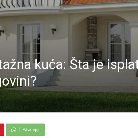
ažna kuća: Šta je isplat
ovini?
WhatsApp