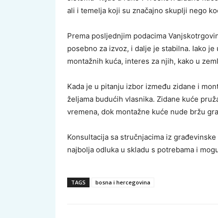
ali i temelja koji su značajno skuplji nego 
Prema posljednjim podacima Vanjskotrgovi
posebno za izvoz, i dalje je stabilna. Iako j
montažnih kuća, interes za njih, kako u zemlj
Kada je u pitanju izbor između zidane i mon
željama budućih vlasnika. Zidane kuće pruža
vremena, dok montažne kuće nude bržu gradnj
Konsultacija sa stručnjacima iz građevinske i
najbolja odluka u skladu s potrebama i mog
TAGS
bosna i hercegovina