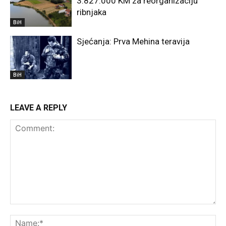
3.827.000 KM za reorganizaciju
ribnjaka
BiH
Sjećanja: Prva Mehina teravija
BiH
LEAVE A REPLY
Comment:
Na