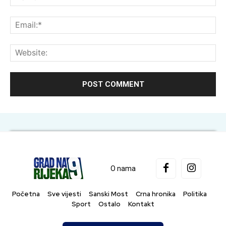
Ema
Web
O nama
Početna
Sve vijesti
Sanski Most
Crna hronika
Politika
Sport
Ostalo
Kontakt