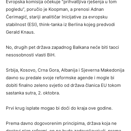
Evropska komisija očekuje “prihvatljiva rješenja u tom
pogledu”, poručio je Koopman, a prenosi Adnan
Ćerimagić, stariji analitičar Inicijative za evropsku
stabilnost (ESI), think-tanka iz Berlina kojeg predvodi
Gerald Knaus.
No, drugih pet država zapadnog Balkana neće biti taoci
nesosobnosti vlasti BiH.
Srbija, Kosovo, Crna Gora, Albanija i Sjeverna Makedonija
davno su predale svoje reformske agende i mogle bi
dobiti finalno zeleno svjetlo od država članica EU tokom
sastanka sutra, 2. oktobra.
Prvi krug isplate mogao bi doći do kraja ove godine.
Prema davno dogovorenim principima, država koja ne
dostavi plan reformi, on ne bude zadovoljavajući, prema