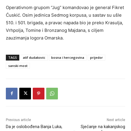
Operativnom grupom “Jug” komandovao je general Fikret
Ćuskić. Osim jedinica Sedmog korpusa, u sastav su ušle
510. i 501. brigada, a pravac napada bio je preko Krasulja,
Vrhpolja, Tomine i Bronzanog Majdana, s ciljem
zauzimanja logora Omarska.
TAGS
atif dudakovic
bosna i hercegovina
prijedor
sanski most
Previous article
Next article
Da je oslobođena Banja Luka,
Sjećanje na kakanjskog