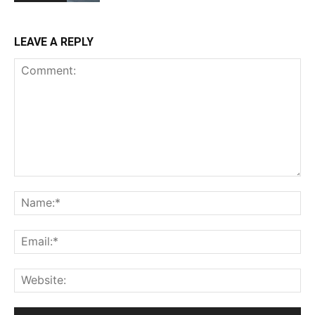
LEAVE A REPLY
Comment:
Na
Ema
Web