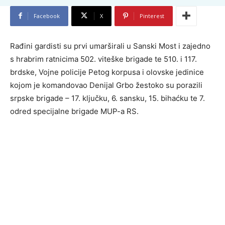
Facebook
X
Pinterest
Rađini gardisti su prvi umarširali u Sanski Most i zajedno
s hrabrim ratnicima 502. viteške brigade te 510. i 117.
brdske, Vojne policije Petog korpusa i olovske jedinice
kojom je komandovao Denijal Grbo žestoko su porazili
srpske brigade – 17. ključku, 6. sansku, 15. bihaćku te 7.
odred specijalne brigade MUP-a RS.