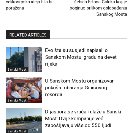
velikosrpska ideja bila bi
šehida Ertana Čaluka koji je
poražena
poginuo prilikom oslobađanja
Sanskog Mosta
RELATED ARTICLES
Evo šta su susjedi napisali o
Sanskom Mostu, gradu na devet
rijeka
Sanski Most
U Sanskom Mostu organizovan
pokušaj obaranja Ginisovog
rekorda
Sanski Most
Dijaspora se vraća i ulaže u Sanski
Most: Dvije kompanije već
zapošljavaju više od 550 ljudi
Sanski Most