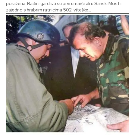
poražena. Rađini gardisti su prvi umarširali u Sanski Most i
zajedno s hrabrim ratnicima 502. viteške...