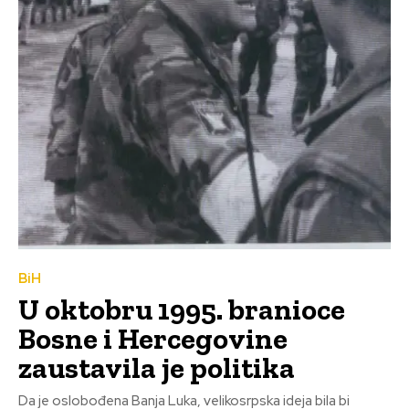
BiH
U oktobru 1995. branioce
Bosne i Hercegovine
zaustavila je politika
Da je oslobođena Banja Luka, velikosrpska ideja bila bi