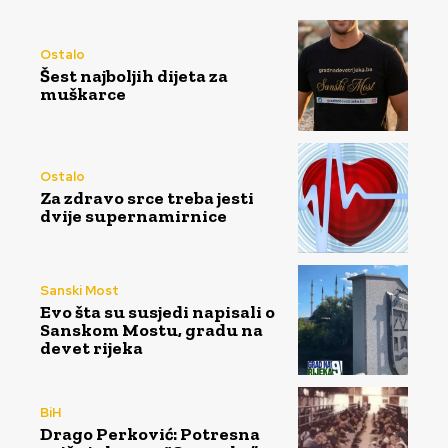
Ostalo
Šest najboljih dijeta za
muškarce
Ostalo
Za zdravo srce treba jesti
dvije supernamirnice
Sanski Most
Evo šta su susjedi napisali o
Sanskom Mostu, gradu na
devet rijeka
BiH
Drago Perković: Potresna