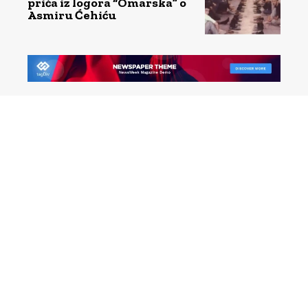
priča iz logora “Omarska” o
Asmiru Ćehiću