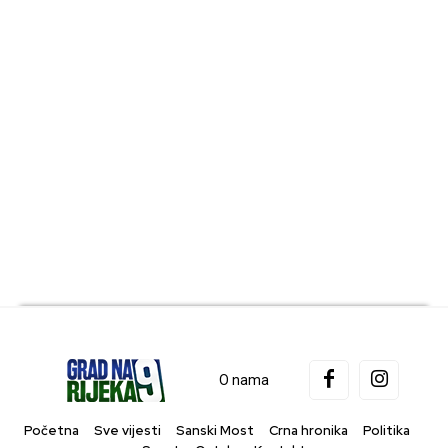
O nama
Početna
Sve vijesti
Sanski Most
Crna hronika
Politika