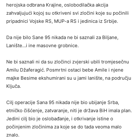
herojska odbrana Krajine, oslobodilačka akcija
zahvaljujući kojoj su otkriveni svi zločini koje su počinili
pripadnici Vojske RS, MUP-a RS i jedinica iz Srbije.
Da nije bilo Sane 95 nikada ne bi saznali za Biljane,
Lanište…i ine masovne grobnice.
Ne bi saznali ni da su zločinci zvjerski ubili tromjesečnu
Amilu Džaferagić. Posmrtni ostaci bebe Amile i njene
majke Besime ekshumirani su u jami lanište, na području
Ključa.
Cilj operacije Sana 95 nikada nije bio ubijanje Srba,
etničko čišćenje, zatvaranje, niti je država BiH imala plan.
Jedini cilj bio je oslobađanje, i otkrivanje istine o
počinjenim zločinima za koje se do tada veoma malo
znalo.