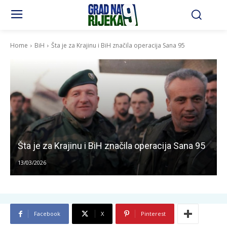
Home
BiH
Šta je za Krajinu i BiH značila operacija Sana 95
Šta je za Krajinu i BiH značila operacija Sana 95
13/03/2026
Facebook
X
Pinterest