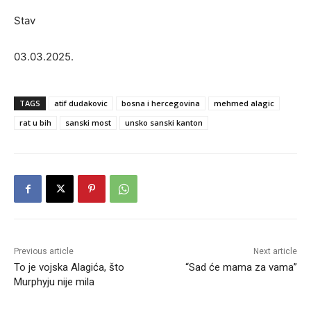
Stav
03.03.2025.
TAGS
atif dudakovic
bosna i hercegovina
mehmed alagic
rat u bih
sanski most
unsko sanski kanton
Previous article
Next article
To je vojska Alagića, što
“Sad će mama za vama”
Murphyju nije mila