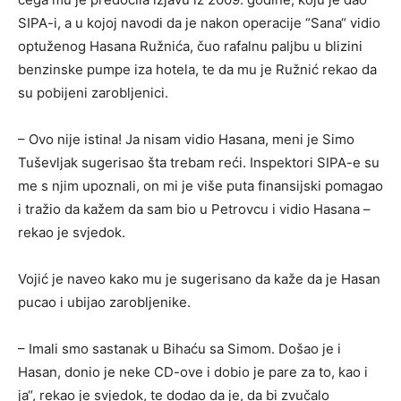
SIPA-i, a u kojoj navodi da je nakon operacije “Sana“ vidio
optuženog Hasana Ružnića, čuo rafalnu paljbu u blizini
benzinske pumpe iza hotela, te da mu je Ružnić rekao da
su pobijeni zarobljenici.
– Ovo nije istina! Ja nisam vidio Hasana, meni je Simo
Tuševljak sugerisao šta trebam reći. Inspektori SIPA-e su
me s njim upoznali, on mi je više puta finansijski pomagao
i tražio da kažem da sam bio u Petrovcu i vidio Hasana –
rekao je svjedok.
Vojić je naveo kako mu je sugerisano da kaže da je Hasan
pucao i ubijao zarobljenike.
– Imali smo sastanak u Bihaću sa Simom. Došao je i
Hasan, donio je neke CD-ove i dobio je pare za to, kao i
ja“, rekao je svjedok, te dodao da je, da bi zvučalo