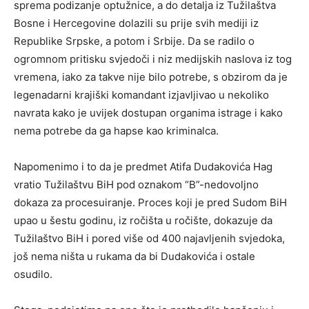
sprema podizanje optužnice, a do detalja iz Tužilaštva
Bosne i Hercegovine dolazili su prije svih mediji iz
Republike Srpske, a potom i Srbije. Da se radilo o
ogromnom pritisku svjedoči i niz medijskih naslova iz tog
vremena, iako za takve nije bilo potrebe, s obzirom da je
legenadarni krajiški komandant izjavljivao u nekoliko
navrata kako je uvijek dostupan organima istrage i kako
nema potrebe da ga hapse kao kriminalca.
Napomenimo i to da je predmet Atifa Dudakovića Hag
vratio Tužilaštvu BiH pod oznakom “B”-nedovoljno
dokaza za procesuiranje. Proces koji je pred Sudom BiH
upao u šestu godinu, iz ročišta u ročište, dokazuje da
Tužilaštvo BiH i pored više od 400 najavljenih svjedoka,
još nema ništa u rukama da bi Dudakovića i ostale
osudilo.