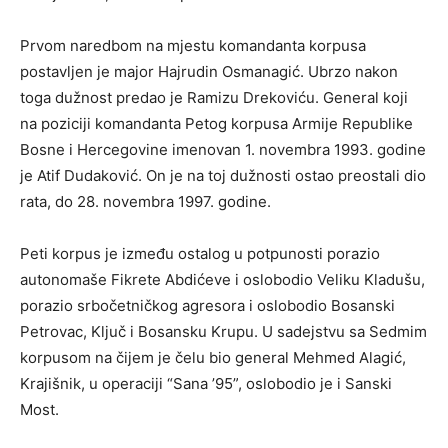
Prvom naredbom na mjestu komandanta korpusa
postavljen je major Hajrudin Osmanagić. Ubrzo nakon
toga dužnost predao je Ramizu Drekoviću. General koji
na poziciji komandanta Petog korpusa Armije Republike
Bosne i Hercegovine imenovan 1. novembra 1993. godine
je Atif Dudaković. On je na toj dužnosti ostao preostali dio
rata, do 28. novembra 1997. godine.
Peti korpus je između ostalog u potpunosti porazio
autonomaše Fikrete Abdićeve i oslobodio Veliku Kladušu,
porazio srbočetničkog agresora i oslobodio Bosanski
Petrovac, Ključ i Bosansku Krupu. U sadejstvu sa Sedmim
korpusom na čijem je čelu bio general Mehmed Alagić,
Krajišnik, u operaciji “Sana ’95”, oslobodio je i Sanski
Most.