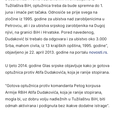
Tužilaštva BiH, optužnica treba da bude spremna do 1.
juna i imaće pet tačaka. Odnosiće se prije svega na
zločine iz 1995. godine za ubistva nad zarobljenicima u
Petrovcu, ali i za ubistva srpskog zarobljenika na Dugoj
njivi, na granici BiH i Hrvatske. Pored navedenog,
Dudaković bi trebalo da odgovara i za ubistvo oko 3.000
Srba, mahom civila, iz 13 krajiških opština, 1995. godine”,
objavljeno je 22. april 2013. godine na portalu
novosti.rs.
U ljeto 2014. godine Glas srpske objavljuje kako je gotova
optužnica protiv Atifa Dudakovića, koja je ranije stopirana.
“Gotova optužnica protiv komandanta Petog korpusa
Armije RBiH Atifa Dudakovića, koja je ranije stopirana,
mogla bi, uz dobru volju nadležnih u Tužilaštvu BiH, biti
odmah aktivirana i podignuta bez ikakve dodatne istrage”.