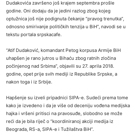
Dudakovića završeno još krajem septembra prošle
godine. Oni dodaju da je jedini razlog zbog kojeg
optužnica još nije podignuta čekanje “pravog trenutka”,
odnosno smirivanje političkih tenzija u BiH”, navodi se u
tekstu portala srpskacafe.
“Atif Dudaković, komandant Petog korpusa Armije BiH
uhapšen je rano jutros u Bihaću zbog ratnih zločina
počinjenog nad Srbima”, objavili su 27. aprila 2018.
godine, opet prije svih mediji iz Republike Srpske, a
nakon toga i iz Srbije.
Hapšenje su izveli pripadnici SIPA-e. Sudeći prema tome
kako je izvedeno i da je više od deceniju vođena medijska
hajka i vršeni pritisci na pravosuđe, slobodno se može
reći da je bila riječ o “koordiniranoj akciji medija iz
Beograda, RS-a, SIPA-e i Tužilaštva BiH”.