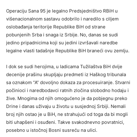
Operaciju Sana 95 je legalno Predsjedništvo RBiH u
višenacionalnom sastavu odobrilo i naredilo s ciljem
oslobađanja teritorije Republike BiH od strane
pobunjenih Srba i snaga iz Srbije. No, danas se sudi
jedino pripadnicima koji su jedini izvršavali naredbe
legalne vlasti tadašnje Republike BiH braneći ovu zemlju.
I dok se sudi herojima, u ladicama Tužilaštva BiH dvije
decenije prašinu skupljaju predmeti iz Haškog tribunala
sa oznakom “A” dovoljno dokaza za procesuiranje. Stvarni
počinioci i naredbodavci ratnih zločina slobodno hodaju i
žive. Mnogima od njih omogućeno je da pobjegnu preko
Drine i danas uživaju u životu u susjednoj Srbiji. Nemali
broj njih ostao je u BiH, ne strahujući od toga da bi mogli
biti uhapšeni i osuđeni. Takve svakodnevno povratnici,
posebno u istočnoj Bosni susreću na ulici.