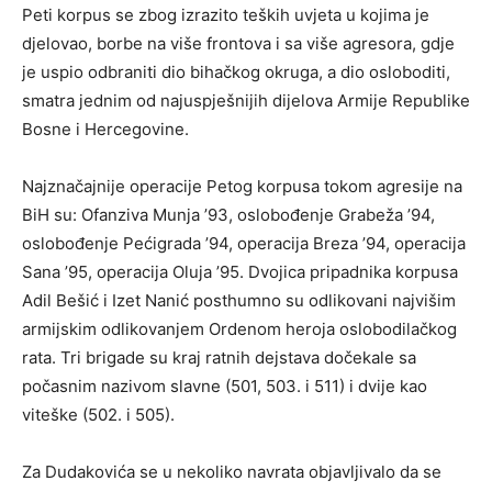
Peti korpus se zbog izrazito teških uvjeta u kojima je
djelovao, borbe na više frontova i sa više agresora, gdje
je uspio odbraniti dio bihačkog okruga, a dio osloboditi,
smatra jednim od najuspješnijih dijelova Armije Republike
Bosne i Hercegovine.
Najznačajnije operacije Petog korpusa tokom agresije na
BiH su: Ofanziva Munja ’93, oslobođenje Grabeža ’94,
oslobođenje Pećigrada ’94, operacija Breza ’94, operacija
Sana ’95, operacija Oluja ’95. Dvojica pripadnika korpusa
Adil Bešić i Izet Nanić posthumno su odlikovani najvišim
armijskim odlikovanjem Ordenom heroja oslobodilačkog
rata. Tri brigade su kraj ratnih dejstava dočekale sa
počasnim nazivom slavne (501, 503. i 511) i dvije kao
viteške (502. i 505).
Za Dudakovića se u nekoliko navrata objavljivalo da se