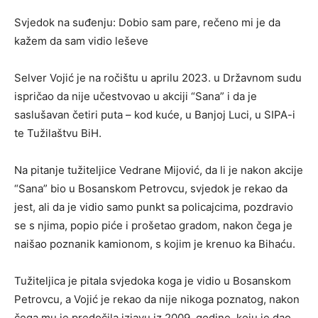
Svjedok na suđenju: Dobio sam pare, rečeno mi je da
kažem da sam vidio leševe
Selver Vojić je na ročištu u aprilu 2023. u Državnom sudu
ispričao da nije učestvovao u akciji “Sana” i da je
saslušavan četiri puta – kod kuće, u Banjoj Luci, u SIPA-i
te Tužilaštvu BiH.
Na pitanje tužiteljice Vedrane Mijović, da li je nakon akcije
“Sana” bio u Bosanskom Petrovcu, svjedok je rekao da
jest, ali da je vidio samo punkt sa policajcima, pozdravio
se s njima, popio piće i prošetao gradom, nakon čega je
naišao poznanik kamionom, s kojim je krenuo ka Bihaću.
Tužiteljica je pitala svjedoka koga je vidio u Bosanskom
Petrovcu, a Vojić je rekao da nije nikoga poznatog, nakon
čega mu je predočila izjavu iz 2009. godine, koju je dao