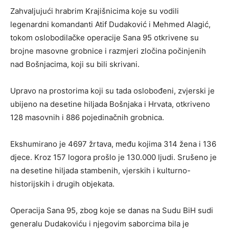
Zahvaljujući hrabrim Krajišnicima koje su vodili
legenardni komandanti Atif Dudaković i Mehmed Alagić,
tokom oslobodilačke operacije Sana 95 otkrivene su
brojne masovne grobnice i razmjeri zločina počinjenih
nad Bošnjacima, koji su bili skrivani.
Upravo na prostorima koji su tada oslobođeni, zvjerski je
ubijeno na desetine hiljada Bošnjaka i Hrvata, otkriveno
128 masovnih i 886 pojedinačnih grobnica.
Ekshumirano je 4697 žrtava, među kojima 314 žena i 136
djece. Kroz 157 logora prošlo je 130.000 ljudi. Srušeno je
na desetine hiljada stambenih, vjerskih i kulturno-
historijskih i drugih objekata.
Operacija Sana 95, zbog koje se danas na Sudu BiH sudi
generalu Dudakoviću i njegovim saborcima bila je