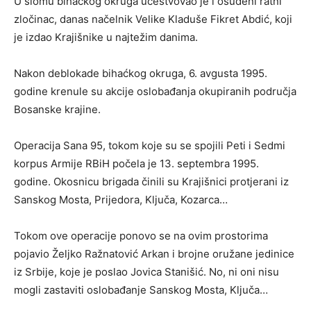
U slomu bihaćkog okruga učestvovao je i osuđeni ratni
zločinac, danas načelnik Velike Kladuše Fikret Abdić, koji
je izdao Krajišnike u najtežim danima.
Nakon deblokade bihaćkog okruga, 6. avgusta 1995.
godine krenule su akcije oslobađanja okupiranih područja
Bosanske krajine.
Operacija Sana 95, tokom koje su se spojili Peti i Sedmi
korpus Armije RBiH počela je 13. septembra 1995.
godine. Okosnicu brigada činili su Krajišnici protjerani iz
Sanskog Mosta, Prijedora, Ključa, Kozarca…
Tokom ove operacije ponovo se na ovim prostorima
pojavio Željko Ražnatović Arkan i brojne oružane jedinice
iz Srbije, koje je poslao Jovica Stanišić. No, ni oni nisu
mogli zastaviti oslobađanje Sanskog Mosta, Ključa…