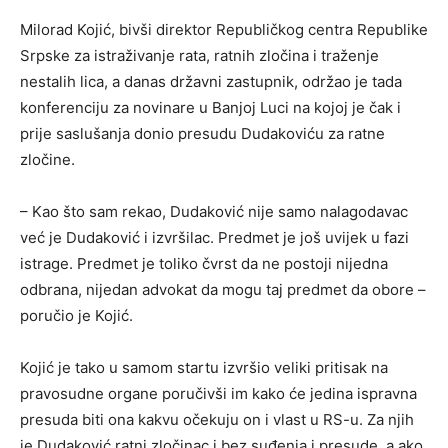
Milorad Kojić, bivši direktor Republičkog centra Republike
Srpske za istraživanje rata, ratnih zločina i traženje
nestalih lica, a danas državni zastupnik, održao je tada
konferenciju za novinare u Banjoj Luci na kojoj je čak i
prije saslušanja donio presudu Dudakoviću za ratne
zločine.
– Kao što sam rekao, Dudaković nije samo nalagodavac
već je Dudaković i izvršilac. Predmet je još uvijek u fazi
istrage. Predmet je toliko čvrst da ne postoji nijedna
odbrana, nijedan advokat da mogu taj predmet da obore –
poručio je Kojić.
Kojić je tako u samom startu izvršio veliki pritisak na
pravosudne organe poručivši im kako će jedina ispravna
presuda biti ona kakvu očekuju on i vlast u RS-u. Za njih
je Dudaković ratni zločinac i bez suđenja i presude, a ako