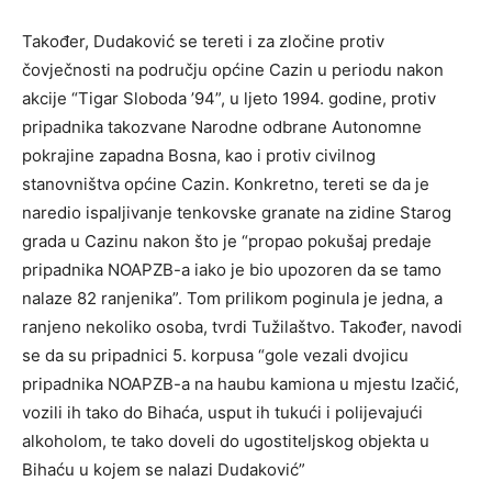
Također, Dudaković se tereti i za zločine protiv
čovječnosti na području općine Cazin u periodu nakon
akcije “Tigar Sloboda ’94”, u ljeto 1994. godine, protiv
pripadnika takozvane Narodne odbrane Autonomne
pokrajine zapadna Bosna, kao i protiv civilnog
stanovništva općine Cazin. Konkretno, tereti se da je
naredio ispaljivanje tenkovske granate na zidine Starog
grada u Cazinu nakon što je “propao pokušaj predaje
pripadnika NOAPZB-a iako je bio upozoren da se tamo
nalaze 82 ranjenika”. Tom prilikom poginula je jedna, a
ranjeno nekoliko osoba, tvrdi Tužilaštvo. Također, navodi
se da su pripadnici 5. korpusa “gole vezali dvojicu
pripadnika NOAPZB-a na haubu kamiona u mjestu Izačić,
vozili ih tako do Bihaća, usput ih tukući i polijevajući
alkoholom, te tako doveli do ugostiteljskog objekta u
Bihaću u kojem se nalazi Dudaković”