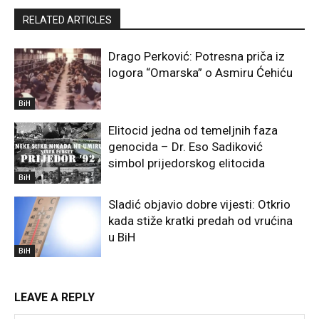
RELATED ARTICLES
Drago Perković: Potresna priča iz
logora “Omarska” o Asmiru Ćehiću
BiH
Elitocid jedna od temeljnih faza
genocida – Dr. Eso Sadiković
simbol prijedorskog elitocida
BiH
Sladić objavio dobre vijesti: Otkrio
kada stiže kratki predah od vrućina
u BiH
BiH
LEAVE A REPLY