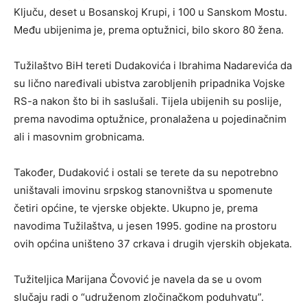
Ključu, deset u Bosanskoj Krupi, i 100 u Sanskom Mostu.
Među ubijenima je, prema optužnici, bilo skoro 80 žena.
Tužilaštvo BiH tereti Dudakovića i Ibrahima Nadarevića da
su lično naređivali ubistva zarobljenih pripadnika Vojske
RS-a nakon što bi ih saslušali. Tijela ubijenih su poslije,
prema navodima optužnice, pronalažena u pojedinačnim
ali i masovnim grobnicama.
Također, Dudaković i ostali se terete da su nepotrebno
uništavali imovinu srpskog stanovništva u spomenute
četiri općine, te vjerske objekte. Ukupno je, prema
navodima Tužilaštva, u jesen 1995. godine na prostoru
ovih općina uništeno 37 crkava i drugih vjerskih objekata.
Tužiteljica Marijana Čovović je navela da se u ovom
slučaju radi o “udruženom zločinačkom poduhvatu”.