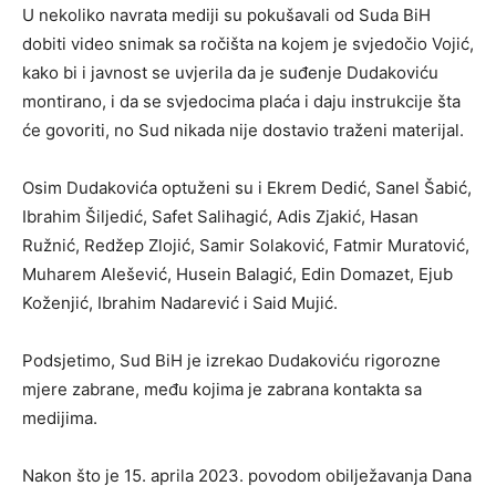
U nekoliko navrata mediji su pokušavali od Suda BiH
dobiti video snimak sa ročišta na kojem je svjedočio Vojić,
kako bi i javnost se uvjerila da je suđenje Dudakoviću
montirano, i da se svjedocima plaća i daju instrukcije šta
će govoriti, no Sud nikada nije dostavio traženi materijal.
Osim Dudakovića optuženi su i Ekrem Dedić, Sanel Šabić,
Ibrahim Šiljedić, Safet Salihagić, Adis Zjakić, Hasan
Ružnić, Redžep Zlojić, Samir Solaković, Fatmir Muratović,
Muharem Alešević, Husein Balagić, Edin Domazet, Ejub
Koženjić, Ibrahim Nadarević i Said Mujić.
Podsjetimo, Sud BiH je izrekao Dudakoviću rigorozne
mjere zabrane, među kojima je zabrana kontakta sa
medijima.
Nakon što je 15. aprila 2023. povodom obilježavanja Dana