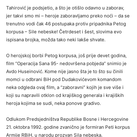
Tahirović je podsjetio, a što je otišlo odavno u zaborav,
jer takvi smo mi – heroje zaboravljamo preko noći – da se
trenutno vodi čak 46 postupaka protiv pripadnika Petog
korpusa – Sile nebeske! Četrdeset i šest, slovima evo
ispisana brojka, možda tako neki lakše shvate.
O herojskoj borbi Petog korpusa, još prije devet godina,
film “Operacija Sana 95- nedovršena pobjeda” snimio je
Avdo Huseinović. Kome nije jasno šta je to što su činili
momci u odbrani BiH pod Dudakovićevom komandom
neka odgleda ovaj film, a “zaboravni” kojih je sve više i
koji su napravili otklon od krajiškog generala i krajiških
heroja kojima se sudi, neka ponove gradivo.
Odlukom Predsjedništva Republike Bosne i Hercegovine
21. oktobra 1992. godine zvanično je formiran Peti korpus
Armije RBiH, u narodu prozvan Sila nebeska.