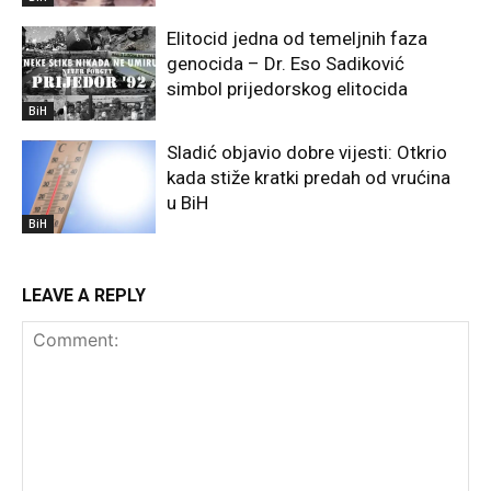
Elitocid jedna od temeljnih faza
genocida – Dr. Eso Sadiković
simbol prijedorskog elitocida
BiH
Sladić objavio dobre vijesti: Otkrio
kada stiže kratki predah od vrućina
u BiH
BiH
LEAVE A REPLY