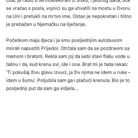
Otac je radio u termoelektrani u Sisku, i jednog dana, dok
se vraćao s posla, vojnici su ga uhvatili na mostu u Dvoru
na Uni i pretukli na mrtvo ime. Ostao je nepokretan i hitno
je prebačen u Njemačku na liječenje.
Početkom maja djeca i ja smo posljednjim autobusom
morali napustiti Prijedor. Otrčala sam da se pozdravim sa
mamom i bratom. Rekla sam joj da sebi stavi flašu vode u
tašnu i da, kud krenu svi, ide i ona. Brat mi je tada rekao:
‘Ti pokušaj živu glavu izvuci, ja živ njima ne idem u ruke –
idem u šumu’. Poljubila sam ga i plačući krenula. Bio je to
posljednji put da sam ga vidjela…