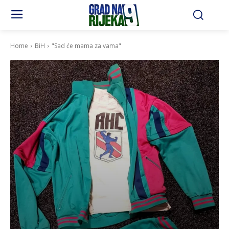
Home
BiH
"Sad će mama za vama"