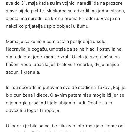
sve do 31. maja kada su im vojnici naredili da na prozore
stave bijele plahte. Muškarce su odvodili na jednu stranu,
a ostalima naredili da krenu prema Prijedoru. Brat je sa
nekoliko prijatelja uspio pobjeći u šumu.
Mama je sa komšinicom ostala posljednja u selu.
Napravila je pogaču, umotala da se ne hladi i ostavila na
stolu da brat jede kada se vrati. Uzela je svoju tašnu sa
flašom vode, ubacila još bratovu trenerku, dvije majice i
sapun, i krenula.
Išli su sporednim putevima sve do stadiona Tukovi, koji je
bio pun žena i djece. Glavnim putem nisu mogle ići jer se
nije moglo proći od tijela ubijenih ljudi. Odatle su ih
odvozili u logor Trnopolje.
U logoru je bila sama, bez ikakvih informacija o ikome od