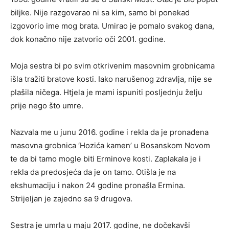
biljke. Nije razgovarao ni sa kim, samo bi ponekad
izgovorio ime mog brata. Umirao je pomalo svakog dana,
dok konačno nije zatvorio oči 2001. godine.
Moja sestra bi po svim otkrivenim masovnim grobnicama
išla tražiti bratove kosti. Iako narušenog zdravlja, nije se
plašila ničega. Htjela je mami ispuniti posljednju želju
prije nego što umre.
Nazvala me u junu 2016. godine i rekla da je pronađena
masovna grobnica ‘Hozića kamen’ u Bosanskom Novom
te da bi tamo mogle biti Erminove kosti. Zaplakala je i
rekla da predosjeća da je on tamo. Otišla je na
ekshumaciju i nakon 24 godine pronašla Ermina.
Strijeljan je zajedno sa 9 drugova.
Sestra je umrla u maju 2017. godine, ne dočekavši