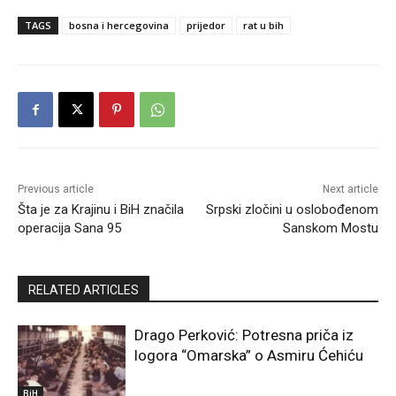
TAGS
bosna i hercegovina
prijedor
rat u bih
Previous article
Next article
Šta je za Krajinu i BiH značila
Srpski zločini u oslobođenom
operacija Sana 95
Sanskom Mostu
RELATED ARTICLES
Drago Perković: Potresna priča iz
logora “Omarska” o Asmiru Ćehiću
BiH