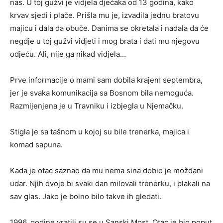
nas. U toj gužvi je vidjela dječaka od 13 godina, kako
krvav sjedi i plače. Prišla mu je, izvadila jednu bratovu
majicu i dala da obuče. Danima se okretala i nadala da će
negdje u toj gužvi vidjeti i mog brata i dati mu njegovu
odjeću. Ali, nije ga nikad vidjela…
Prve informacije o mami sam dobila krajem septembra,
jer je svaka komunikacija sa Bosnom bila nemoguća.
Razmijenjena je u Travniku i izbjegla u Njemačku.
Stigla je sa tašnom u kojoj su bile trenerka, majica i
komad sapuna.
Kada je otac saznao da mu nema sina dobio je moždani
udar. Njih dvoje bi svaki dan milovali trenerku, i plakali na
sav glas. Jako je bolno bilo takve ih gledati.
1996. godine vratili su se u Sanski Most. Otac je bio poput