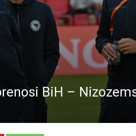
prenosi BiH – Nizozem