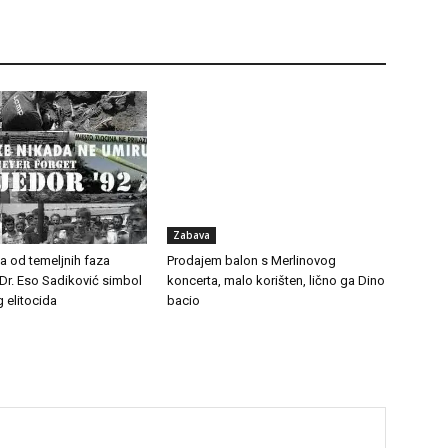
Zabava
na od temeljnih faza
Prodajem balon s Merlinovog
Dr. Eso Sadiković simbol
koncerta, malo korišten, lično ga Dino
 elitocida
bacio