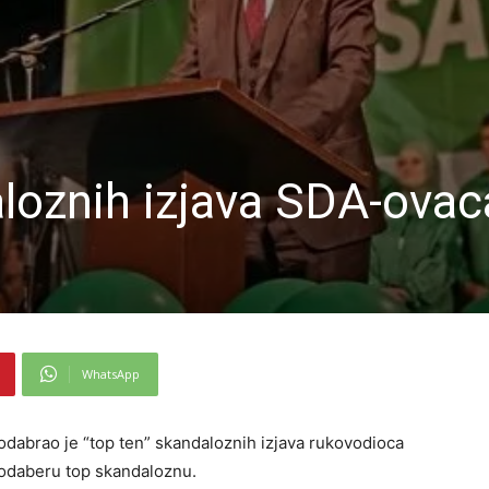
loznih izjava SDA-ovac
WhatsApp
dabrao je “top ten” skandaloznih izjava rukovodioca
 odaberu top skandaloznu.