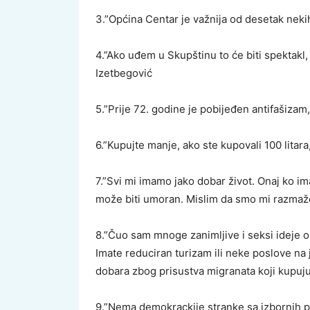
3.”Općina Centar je važnija od desetak neki
4.”Ako uđem u Skupštinu to će biti spektakl,
Izetbegović
5.”Prije 72. godine je pobijeđen antifašiza
6.”Kupujte manje, ako ste kupovali 100 litara
7.”Svi mi imamo jako dobar život. Onaj ko im
može biti umoran. Mislim da smo mi razmaže
8.”Čuo sam mnoge zanimljive i seksi ideje o 
Imate reduciran turizam ili neke poslove na 
dobara zbog prisustva migranata koji kupuju
9.”Nema demokrackije stranke sa izbornih p