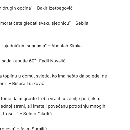
h drugih općina” – Bakir Izetbegović
 morat ćete gledati svaku sjednicu” – Sebija
m, zajedničkim snagama” – Abdulah Skaka
, sada kupujte 60″- Fadil Novalić
a toplinu u domu, svjetlo, ko ima nešto da pojede, ne
ni” – Bisera Turković
tome da migrante treba vratiti u zemlje porijekla.
jednoj strani, ali imate i povećanu potrošnju mnogih
, troše…” – Selmo Cikotić
rocesa” – Asim Sarajlić