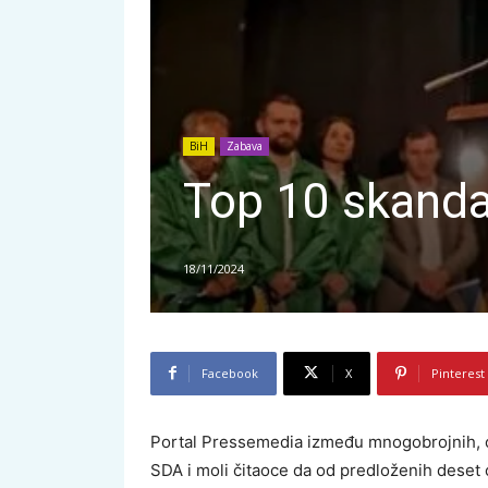
BiH
Zabava
Top 10 skanda
18/11/2024
Facebook
X
Pinterest
Portal Pressemedia između mnogobrojnih, o
SDA i moli čitaoce da od predloženih deset