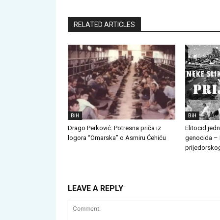
RELATED ARTICLES
BiH
BiH
Drago Perković: Potresna priča iz
Elitocid jed
logora “Omarska” o Asmiru Ćehiću
genocida – 
prijedorskog
LEAVE A REPLY