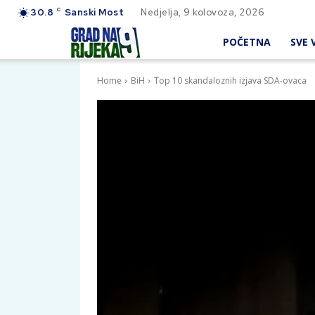
C
30.8
Sanski Most
Nedjelja, 9 kolovoza, 2026
POČETNA
SVE V
Home
BiH
Top 10 skandaloznih izjava SDA-ovaca