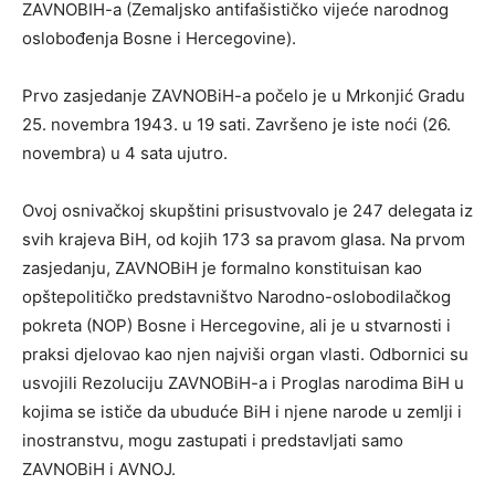
ZAVNOBIH-a (Zemaljsko antifašističko vijeće narodnog
oslobođenja Bosne i Hercegovine).
Prvo zasjedanje ZAVNOBiH-a počelo je u Mrkonjić Gradu
25. novembra 1943. u 19 sati. Završeno je iste noći (26.
novembra) u 4 sata ujutro.
Ovoj osnivačkoj skupštini prisustvovalo je 247 delegata iz
svih krajeva BiH, od kojih 173 sa pravom glasa. Na prvom
zasjedanju, ZAVNOBiH je formalno konstituisan kao
opštepolitičko predstavništvo Narodno-oslobodilačkog
pokreta (NOP) Bosne i Hercegovine, ali je u stvarnosti i
praksi djelovao kao njen najviši organ vlasti. Odbornici su
usvojili Rezoluciju ZAVNOBiH-a i Proglas narodima BiH u
kojima se ističe da ubuduće BiH i njene narode u zemlji i
inostranstvu, mogu zastupati i predstavljati samo
ZAVNOBiH i AVNOJ.