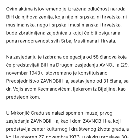
Ovim aktima istovremeno je izražena odlučnost naroda
BiH da njihova zemlja, koja nije ni srpska, ni hrvatska, ni
muslimanska, nego i srpska i muslimanska i hrvatska,
bude zbratimljena zajednica u kojoj će biti osigurana
puna ravnopravnost svih Srba, Muslimana i Hrvata.
Na zasjedanju je izabrana delegacija od 58 članova koja
će predstavljati BiH na Drugom zasjedanju AVNOJ-a (29.
novembar 1943). Istovremeno je konstituisano
Predsjedništvo ZAVNOBiH-a, sastavljeno od 31 člana, sa
dr. Vojislavom Kecmanovićem, ljekarom iz Bijeljine, kao
predsjednikom.
U Mrkonjić Gradu se nalazi spomen-muzej prvog
zasjedanja ZAVNOBiH-a, kao i dom ZAVNOBiH-a, koji
predstavlja centar kulturnog i društvenog života grada, a
koji je otvoren 27. novembra 1973. u okviru proslave 30-