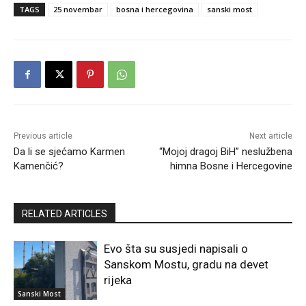
TAGS
25 novembar
bosna i hercegovina
sanski most
Previous article
Next article
Da li se sjećamo Karmen
“Mojoj dragoj BiH” neslužbena
Kamenčić?
himna Bosne i Hercegovine
RELATED ARTICLES
Evo šta su susjedi napisali o
Sanskom Mostu, gradu na devet
rijeka
Sanski Most