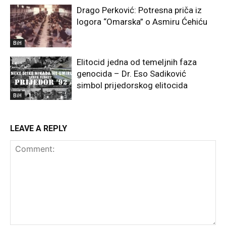
Drago Perković: Potresna priča iz
logora “Omarska” o Asmiru Ćehiću
BiH
Elitocid jedna od temeljnih faza
genocida – Dr. Eso Sadiković
simbol prijedorskog elitocida
BiH
LEAVE A REPLY