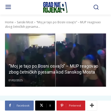
Home
Sanski Most
“Moj je tajo po Bosni osvaj’o” – MUP reagovao
zbog četničkih pjesama...
“Moj je tajo po Bosni osvaj’o” – MUP reagovao
zbog četničkih pjesama kod Sanskog Mosta
01/02/2025
Facebook
X
Pinterest