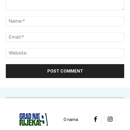
Comment:
Na
Ema
Web
O nama