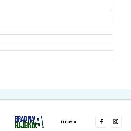
Name:*
Email:*
Website:
O nama