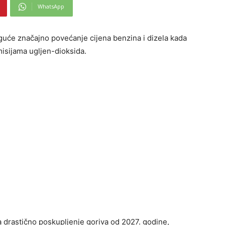
WhatsApp
će značajno povećanje cijena benzina i dizela kada
isijama ugljen-dioksida.
 drastično poskupljenje goriva od 2027. godine,