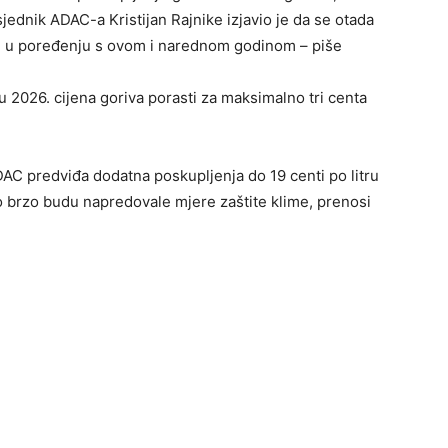
ednik ADAC-a Kristijan Rajnike izjavio je da se otada
2, u poređenju s ovom i narednom godinom – piše
u 2026. cijena goriva porasti za maksimalno tri centa
AC predviđa dodatna poskupljenja do 19 centi po litru
ko brzo budu napredovale mjere zaštite klime, prenosi