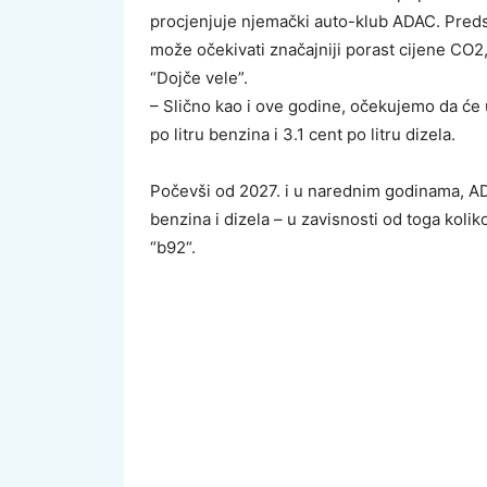
procjenjuje njemački auto-klub ADAC. Predsj
može očekivati značajniji porast cijene CO
“Dojče vele”.
– Slično kao i ove godine, očekujemo da će 
po litru benzina i 3.1 cent po litru dizela.
Počevši od 2027. i u narednim godinama, AD
benzina i dizela – u zavisnosti od toga koli
“b92“.