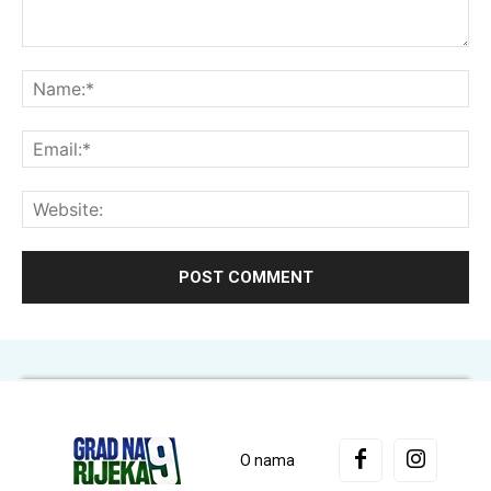
Comment:
Na
Ema
Web
O nama