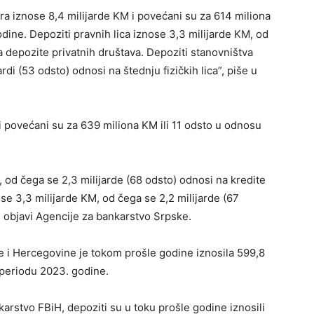
a iznose 8,4 milijarde KM i povećani su za 614 miliona
dine. Depoziti pravnih lica iznose 3,3 milijarde KM, od
a depozite privatnih društava. Depoziti stanovništva
rdi (53 odsto) odnosi na štednju fizičkih lica”, piše u
 i povećani su za 639 miliona KM ili 11 odsto u odnosu
M, od čega se 2,3 milijarde (68 odsto) odnosi na kredite
nose 3,3 milijarde KM, od čega se 2,2 milijarde (67
u objavi Agencije za bankarstvo Srpske.
e i Hercegovine je tokom prošle godine iznosila 599,8
 periodu 2023. godine.
rstvo FBiH, depoziti su u toku prošle godine iznosili