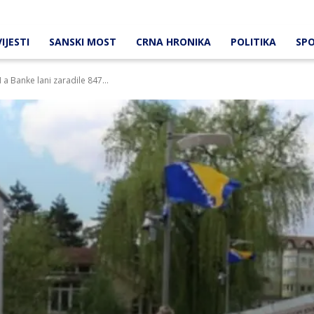
IJESTI
SANSKI MOST
CRNA HRONIKA
POLITIKA
SP
a Banke lani zaradile 847...