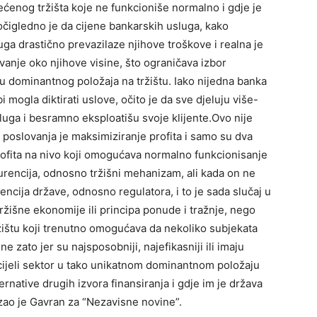
ećenog tržišta koje ne funkcioniše normalno i gdje je
čigledno je da cijene bankarskih usluga, kako
uga drastično prevazilaze njihove troškove i realna je
ivanje oko njihove visine, što ograničava izbor
 dominantnog položaja na tržištu. Iako nijedna banka
mogla diktirati uslove, očito je da sve djeluju više-
uga i besramno eksploatišu svoje klijente.Ovo nije
 poslovanja je maksimiziranje profita i samo su dva
fita na nivo koji omogućava normalno funkcionisanje
nkurencija, odnosno tržišni mehanizam, ali kada on ne
ncija države, odnosno regulatora, i to je sada slučaj u
ržišne ekonomije ili principa ponude i tražnje, nego
žištu koji trenutno omogućava da nekoliko subjekata
 zato jer su najsposobniji, najefikasniji ili imaju
cijeli sektor u tako unikatnom dominantnom položaju
rnative drugih izvora finansiranja i gdje im je država
ao je Gavran za “Nezavisne novine”.