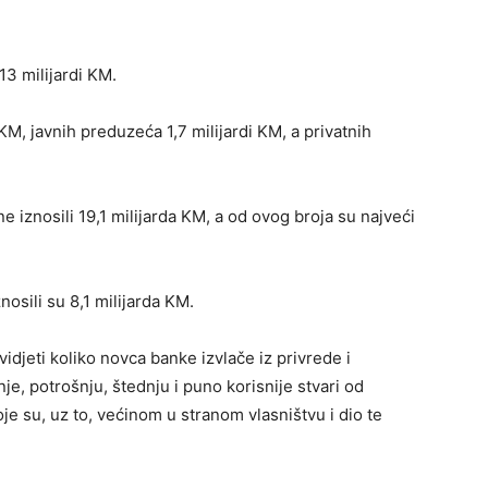
13 milijardi KM.
 KM, javnih preduzeća 1,7 milijardi KM, a privatnih
e iznosili 19,1 milijarda KM, a od ovog broja su najveći
osili su 8,1 milijarda KM.
idjeti koliko novca banke izvlače iz privrede i
je, potrošnju, štednju i puno korisnije stvari od
e su, uz to, većinom u stranom vlasništvu i dio te