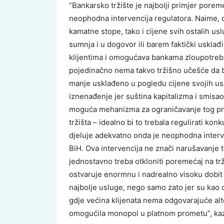
“Bankarsko tržište je najbolji primjer porem
neophodna intervencija regulatora. Naime, o
kamatne stope, tako i cijene svih ostalih usl
sumnja i u dogovor ili barem faktički usklađ
klijentima i omogućava bankama zloupotrebu
pojedinačno nema takvo tržišno učešće da bi 
manje usklađeno u pogledu cijene svojih usl
iznenađenje jer suština kapitalizma i smisao
moguća mehanizma za ograničavanje tog pro
tržišta – idealno bi to trebala regulirati ko
djeluje adekvatno onda je neophodna interve
BiH. Ova intervencija ne znači narušavanje t
jednostavno treba otkloniti poremećaj na tr
ostvaruje enormnu i nadrealno visoku dobit ne
najbolje usluge, nego samo zato jer su kao 
gdje većina klijenata nema odgovarajuće alte
omogućila monopol u platnom prometu”, kaz