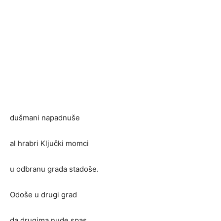
dušmani napadnuše
al hrabri Ključki momci
u odbranu grada stadoše.
Odoše u drugi grad
da drugima nude spas