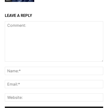
LEAVE A REPLY
Comment:
Na
Ema
Web