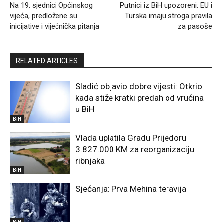
Na 19. sjednici Općinskog
Putnici iz BiH upozoreni: EU i
vijeća, predložene su
Turska imaju stroga pravila
inicijative i vijećnička pitanja
za pasoše
RELATED ARTICLES
Sladić objavio dobre vijesti: Otkrio
kada stiže kratki predah od vrućina
u BiH
BiH
Vlada uplatila Gradu Prijedoru
3.827.000 KM za reorganizaciju
ribnjaka
BiH
Sjećanja: Prva Mehina teravija
BiH