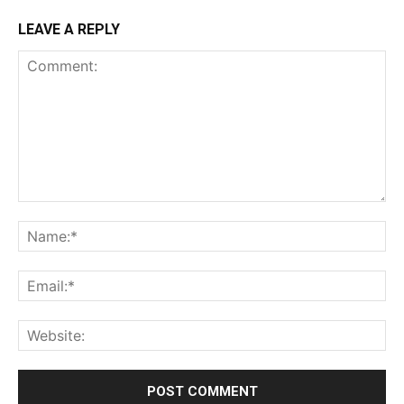
LEAVE A REPLY
Comment:
Na
Ema
Web