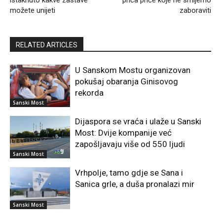
istaknuto kakve zastave
priča priče koje ne smijemo
možete unijeti
zaboraviti
RELATED ARTICLES
U Sanskom Mostu organizovan
pokušaj obaranja Ginisovog
rekorda
Sanski Most
Dijaspora se vraća i ulaže u Sanski
Most: Dvije kompanije već
zapošljavaju više od 550 ljudi
Sanski Most
Vrhpolje, tamo gdje se Sana i
Sanica grle, a duša pronalazi mir
Sanski Most