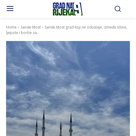
Home
Sanski Most
Sanski Most grad koji ne odustaje, između tišine,
ljepote i borbe za...