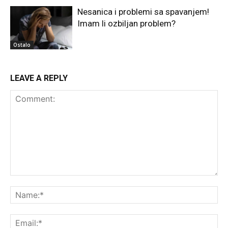
Nesanica i problemi sa spavanjem!
Imam li ozbiljan problem?
Ostalo
LEAVE A REPLY
Comment:
Na
Ema