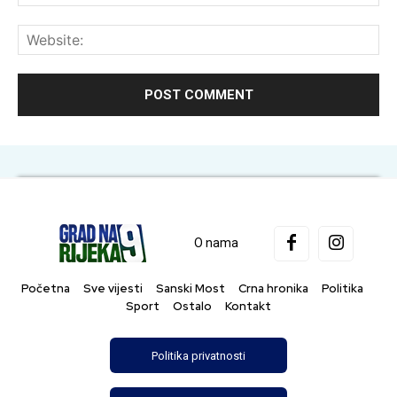
Web
O nama
Početna
Sve vijesti
Sanski Most
Crna hronika
Politika
Sport
Ostalo
Kontakt
Politika privatnosti