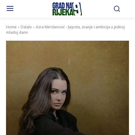
Home
Ostalo
Azra Merdanović - ljepota, znanje i ambicija u jednoj
mladoj dami