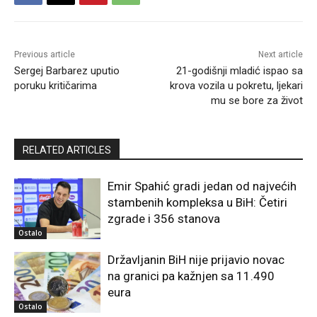
Previous article
Next article
Sergej Barbarez uputio
21-godišnji mladić ispao sa
poruku kritičarima
krova vozila u pokretu, ljekari
mu se bore za život
RELATED ARTICLES
Emir Spahić gradi jedan od najvećih
stambenih kompleksa u BiH: Četiri
zgrade i 356 stanova
Ostalo
Državljanin BiH nije prijavio novac
na granici pa kažnjen sa 11.490
eura
Ostalo