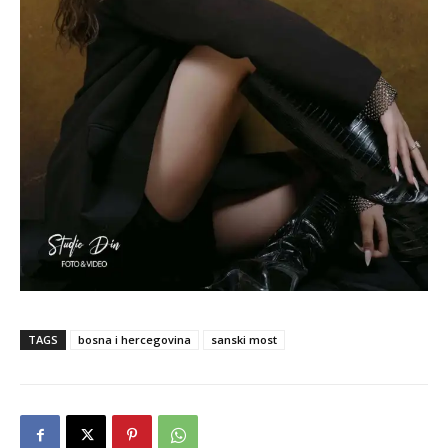
TAGS
bosna i hercegovina
sanski most