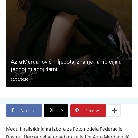
Azra Merdanović – ljepota, znanje i ambicija u
jednoj mladoj dami
25/06/2026
Facebook
X
Pinterest
Među finalistkinjama Izbora za Fotomodela Federacije
Bosne i Hercegovine posebno se ističe Azra Merdanović,