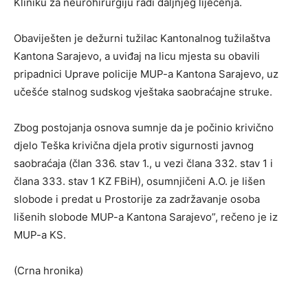
Kliniku za neurohirurgiju radi daljnjeg liječenja.
Obaviješten je dežurni tužilac Kantonalnog tužilaštva
Kantona Sarajevo, a uviđaj na licu mjesta su obavili
pripadnici Uprave policije MUP-a Kantona Sarajevo, uz
učešće stalnog sudskog vještaka saobraćajne struke.
Zbog postojanja osnova sumnje da je počinio krivično
djelo Teška krivična djela protiv sigurnosti javnog
saobraćaja (član 336. stav 1., u vezi člana 332. stav 1 i
člana 333. stav 1 KZ FBiH), osumnjičeni A.O. je lišen
slobode i predat u Prostorije za zadržavanje osoba
lišenih slobode MUP-a Kantona Sarajevo”, rečeno je iz
MUP-a KS.
(Crna hronika)