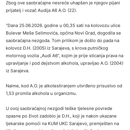
Zbog ove saobraćajne nesreće uhapšen je njegov pijani
prijatelj i vozač Audija A6 A.O. (22).
“Dana 25.06.2026. godine u 00,35 sati na kolovozu ulice
Bulevar Meše Selimovića, općina Novi Grad, dogodila se
saobraćajna nezgoda. Tom prilikom je došlo do pada na
kolovoz D.H. (2005) iz Sarajeva, s krova putničkog
motornog vozila „Audi A6“, kojim je prije sticanja prava na
upravljanje i pod dejstvom alkohola, upravljao A.O. (2004)
iz Sarajeva.
Naime, kod A.O. je alkotestiranjem utvrđeno prisustvo od
1,53 promila alkohola u organizmu.
U ovoj saobraćajnoj nezgodi teške tjelesne povrede
opasne po život zadobio je D.H., koji je nakon ukazane
ljekarske pomoći na KUM UKC Sarajevo, premješten na