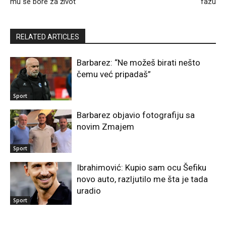
mu se bore za život
fazu
RELATED ARTICLES
Barbarez: “Ne možeš birati nešto
čemu već pripadaš”
Sport
Barbarez objavio fotografiju sa
novim Zmajem
Sport
Ibrahimović: Kupio sam ocu Šefiku
novo auto, razljutilo me šta je tada
uradio
Sport