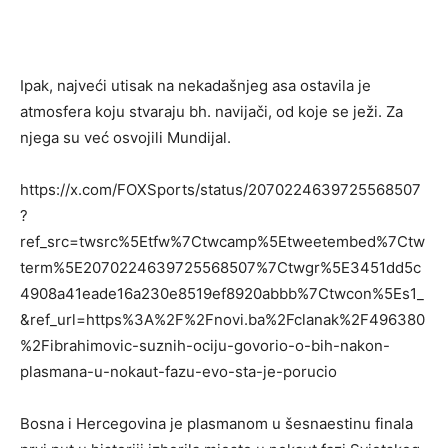
Ipak, najveći utisak na nekadašnjeg asa ostavila je
atmosfera koju stvaraju bh. navijači, od koje se ježi. Za
njega su već osvojili Mundijal.
https://x.com/FOXSports/status/2070224639725568507
?
ref_src=twsrc%5Etfw%7Ctwcamp%5Etweetembed%7Ctw
term%5E2070224639725568507%7Ctwgr%5E3451dd5c
4908a41eade16a230e8519ef8920abbb%7Ctwcon%5Es1_
&ref_url=https%3A%2F%2Fnovi.ba%2Fclanak%2F496380
%2Fibrahimovic-suznih-ociju-govorio-o-bih-nakon-
plasmana-u-nokaut-fazu-evo-sta-je-porucio
Bosna i Hercegovina je plasmanom u šesnaestinu finala