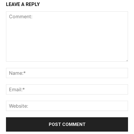
LEAVE A REPLY
Comment:
Na
Ema
Web