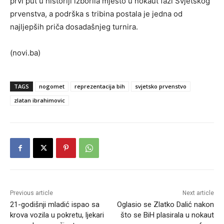
prvi put u historiji izborila mjesto u nokaut fazi Svjetskog
prvenstva, a podrška s tribina postala je jedna od
najljepših priča dosadašnjeg turnira.
(novi.ba)
TAGS
nogomet
reprezentacija bih
svjetsko prvenstvo
zlatan ibrahimovic
Previous article
Next article
21-godišnji mladić ispao sa
Oglasio se Zlatko Dalić nakon
krova vozila u pokretu, ljekari
što se BiH plasirala u nokaut