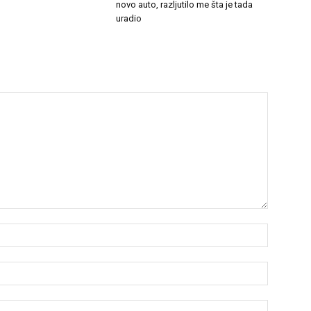
novo auto, razljutilo me šta je tada
uradio
Name:*
Email:*
Website: