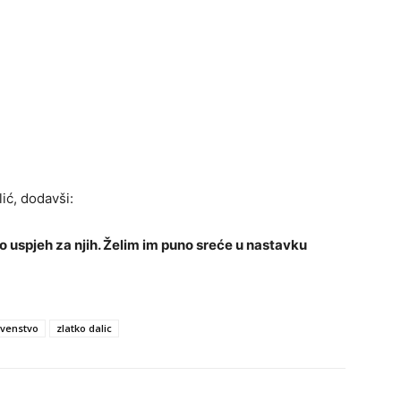
lić, dodavši:
to uspjeh za njih. Želim im puno sreće u nastavku
rvenstvo
zlatko dalic