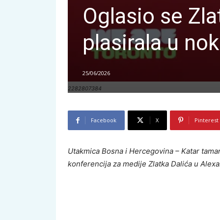
Oglasio se Zla
plasirala u no
25/06/2026
2282807384
Facebook
X
Pinterest
Utakmica Bosna i Hercegovina – Katar taman 
konferencija za medije Zlatka Dalića u Alex