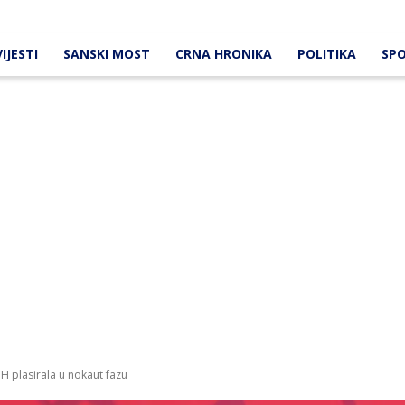
IJESTI
SANSKI MOST
CRNA HRONIKA
POLITIKA
SP
iH plasirala u nokaut fazu