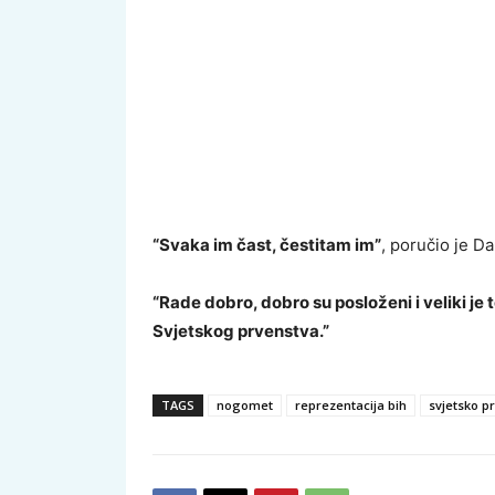
“Svaka im čast, čestitam im”
, poručio je Da
“Rade dobro, dobro su posloženi i veliki je 
Svjetskog prvenstva.”
TAGS
nogomet
reprezentacija bih
svjetsko p