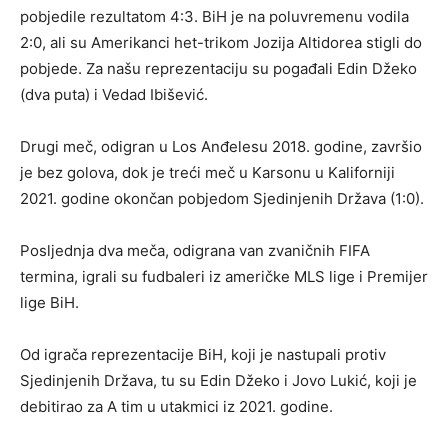
pobjedile rezultatom 4:3. BiH je na poluvremenu vodila
2:0, ali su Amerikanci het-trikom Jozija Altidorea stigli do
pobjede. Za našu reprezentaciju su pogađali Edin Džeko
(dva puta) i Vedad Ibišević.
Drugi meč, odigran u Los Anđelesu 2018. godine, završio
je bez golova, dok je treći meč u Karsonu u Kaliforniji
2021. godine okončan pobjedom Sjedinjenih Država (1:0).
Posljednja dva meča, odigrana van zvaničnih FIFA
termina, igrali su fudbaleri iz američke MLS lige i Premijer
lige BiH.
Od igrača reprezentacije BiH, koji je nastupali protiv
Sjedinjenih Država, tu su Edin Džeko i Jovo Lukić, koji je
debitirao za A tim u utakmici iz 2021. godine.