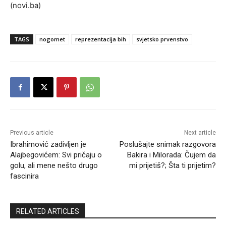
(novi.ba)
TAGS
nogomet
reprezentacija bih
svjetsko prvenstvo
Previous article
Next article
Ibrahimović zadivljen je
Poslušajte snimak razgovora
Alajbegovićem: Svi pričaju o
Bakira i Milorada: Čujem da
golu, ali mene nešto drugo
mi prijetiš?; Šta ti prijetim?
fascinira
RELATED ARTICLES