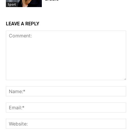
Sport
LEAVE A REPLY
Comment:
Na
Ema
Web