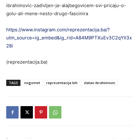
ibrahimovic-zadivljen-je-alajbegovicem-svi-pricaju-o-
golu-ali-mene-nesto-drugo-fascinira
https://www.instagram.com/reprezentacija.ba/?
utm_source=ig_embed&ig_rid=A84M9PTXuEv3C2qYlI3x
28i
(reprezentacija.ba)
TAGS
nogomet
reprezentacija bih
zlatan ibrahimovic