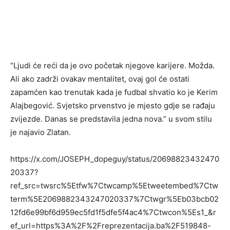
“Ljudi će reći da je ovo početak njegove karijere. Možda.
Ali ako zadrži ovakav mentalitet, ovaj gol će ostati
zapamćen kao trenutak kada je fudbal shvatio ko je Kerim
Alajbegović. Svjetsko prvenstvo je mjesto gdje se rađaju
zvijezde. Danas se predstavila jedna nova.” u svom stilu
je najavio Zlatan.
https://x.com/JOSEPH_dopeguy/status/20698823432470
20337?
ref_src=twsrc%5Etfw%7Ctwcamp%5Etweetembed%7Ctw
term%5E2069882343247020337%7Ctwgr%5Eb03bcb02
12fd6e99bf6d959ec5fd1f5dfe5f4ac4%7Ctwcon%5Es1_&r
ef_url=https%3A%2F%2Freprezentacija.ba%2F519848-