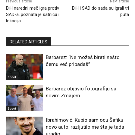
Previous article
Next article
BiH naredni meč igra protiv
BiH i SAD do sada su igrali tri
SAD-a, poznata je satnica i
puta
lokacija
RELATED ARTICLES
Barbarez: “Ne možeš birati nešto
čemu već pripadaš”
Sport
Barbarez objavio fotografiju sa
novim Zmajem
Sport
Ibrahimović: Kupio sam ocu Šefiku
novo auto, razljutilo me šta je tada
uradio