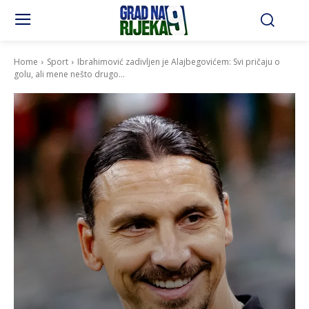
Home
Sport
Ibrahimović zadivljen je Alajbegovićem: Svi pričaju o
golu, ali mene nešto drugo...