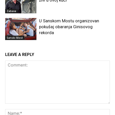
živi u ovoj kući
Zabava
U Sanskom Mostu organizovan
pokušaj obaranja Ginisovog
rekorda
Sanski Most
LEAVE A REPLY
Comment:
Na