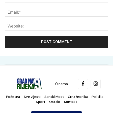
Ema
Web
O nama
Početna
Sve vijesti
Sanski Most
Crna hronika
Politika
Sport
Ostalo
Kontakt