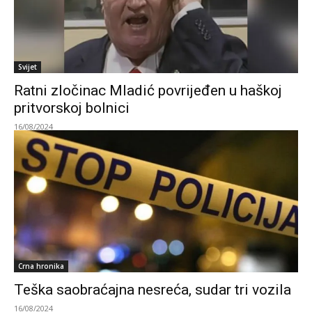
Svijet
Ratni zločinac Mladić povrijeđen u haškoj
pritvorskoj bolnici
16/08/2024
Crna hronika
Teška saobraćajna nesreća, sudar tri vozila
16/08/2024